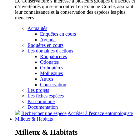
Le Conservatoire s’intéresse à plusieurs groupes d’insectes et
d’invertébrés qui se rencontrent en Franche-Comté, assurant
leur connaissance et la conservation des espèces les plus
menacées.
Actualités
Enquêtes en cours
Agenda
Enquêtes en cours
Les domaines d'actions
Rhopalocères
Odonates
Orthoptères
Mollusques
Autres
Conservation
Les projets
Les fiches espèces
Par commune
Documentation
Rechercher une espèce
Accéder à l'espace entomologiste
Milieux &
Habitats
Milieux &
Habitats