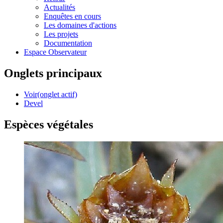
Actualités
Enquêtes en cours
Les domaines d'actions
Les projets
Documentation
Espace Observateur
Onglets principaux
Voir
(onglet actif)
Devel
Espèces végétales