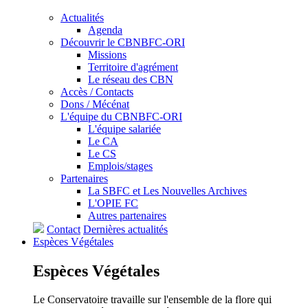
Actualités
Agenda
Découvrir le CBNBFC-ORI
Missions
Territoire d'agrément
Le réseau des CBN
Accès / Contacts
Dons / Mécénat
L'équipe du CBNBFC-ORI
L'équipe salariée
Le CA
Le CS
Emplois/stages
Partenaires
La SBFC et Les Nouvelles Archives
L'OPIE FC
Autres partenaires
Contact
Dernières actualités
Espèces
Végétales
Espèces
Végétales
Le Conservatoire travaille sur l'ensemble de la flore qui