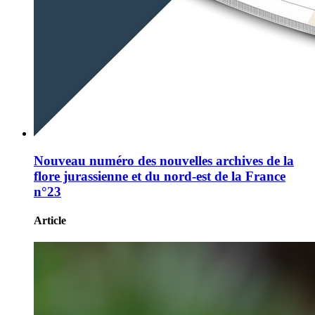
Nouveau numéro des nouvelles archives de la
flore jurassienne et du nord-est de la France
n°23
Article