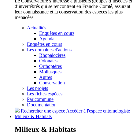
Le Conservatoire s’intéresse à plusieurs groupes d’insectes et
d’invertébrés qui se rencontrent en Franche-Comté, assurant
leur connaissance et la conservation des espèces les plus
menacées.
Actualités
Enquêtes en cours
Agenda
Enquêtes en cours
Les domaines d'actions
Rhopalocères
Odonates
Orthoptères
Mollusques
Autres
Conservation
Les projets
Les fiches espèces
Par commune
Documentation
Rechercher une espèce
Accéder à l'espace entomologiste
Milieux &
Habitats
Milieux &
Habitats