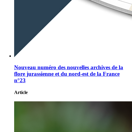
Nouveau numéro des nouvelles archives de la
flore jurassienne et du nord-est de la France
n°23
Article