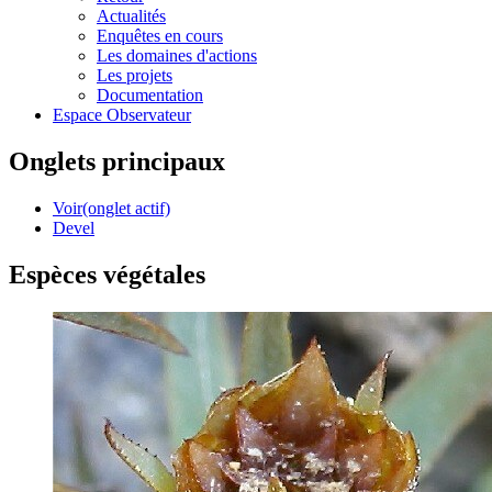
Actualités
Enquêtes en cours
Les domaines d'actions
Les projets
Documentation
Espace Observateur
Onglets principaux
Voir
(onglet actif)
Devel
Espèces végétales