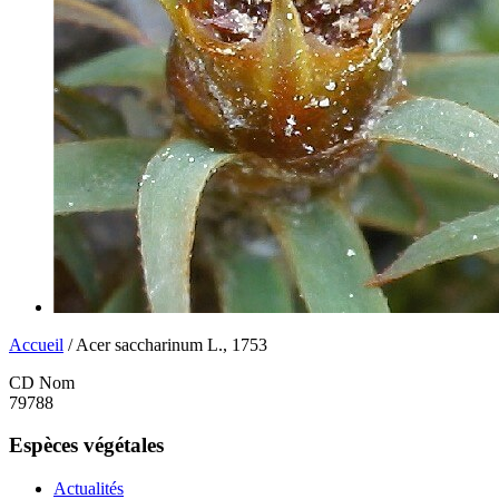
Accueil
/ Acer saccharinum L., 1753
CD Nom
79788
Espèces végétales
Actualités