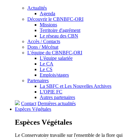
Actualités
Agenda
Découvrir le CBNBFC-ORI
Missions
Territoire d'agrément
Le réseau des CBN
Accès / Contacts
Dons / Mécénat
L'équipe du CBNBFC-ORI
L'équipe salariée
Le CA
Le CS
Emplois/stages
Partenaires
La SBFC et Les Nouvelles Archives
L'OPIE FC
Autres partenaires
Contact
Dernières actualités
Espèces
Végétales
Espèces
Végétales
Le Conservatoire travaille sur l'ensemble de la flore qui