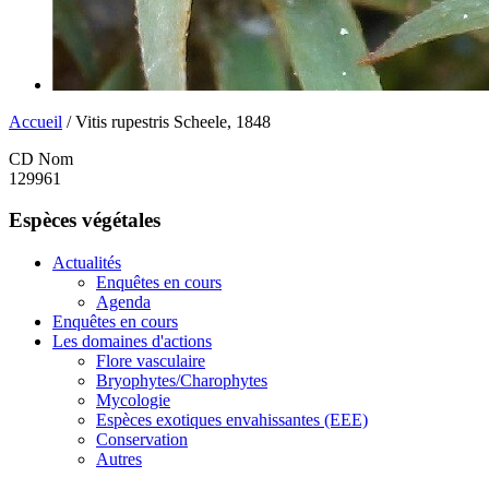
Accueil
/ Vitis rupestris Scheele, 1848
CD Nom
129961
Espèces végétales
Actualités
Enquêtes en cours
Agenda
Enquêtes en cours
Les domaines d'actions
Flore vasculaire
Bryophytes/Charophytes
Mycologie
Espèces exotiques envahissantes (EEE)
Conservation
Autres