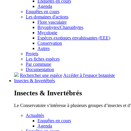
Enquêtes en cours
Agenda
Enquêtes en cours
Les domaines d'actions
Flore vasculaire
Bryophytes/Charophytes
Mycologie
Espèces exotiques envahissantes (EEE)
Conservation
Autres
Projets
Les fiches espèces
Par commune
Documentation
Rechercher une espèce
Accéder à l'espace botaniste
Insectes &
Invertébrés
Insectes &
Invertébrés
Le Conservatoire s’intéresse à plusieurs groupes d’insectes et 
Actualités
Enquêtes en cours
Agenda