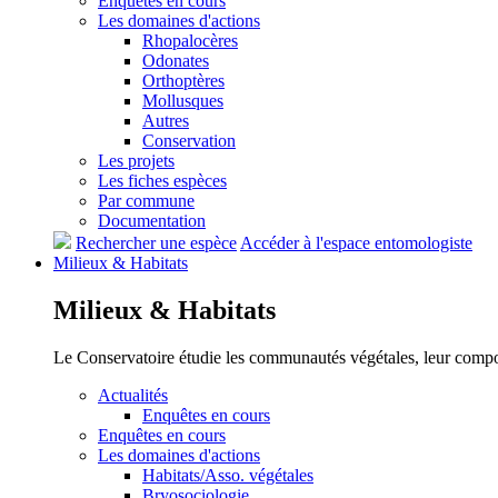
Enquêtes en cours
Les domaines d'actions
Rhopalocères
Odonates
Orthoptères
Mollusques
Autres
Conservation
Les projets
Les fiches espèces
Par commune
Documentation
Rechercher une espèce
Accéder à l'espace entomologiste
Milieux &
Habitats
Milieux &
Habitats
Le Conservatoire étudie les communautés végétales, leur compositi
Actualités
Enquêtes en cours
Enquêtes en cours
Les domaines d'actions
Habitats/Asso. végétales
Bryosociologie