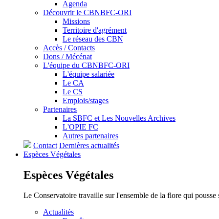
Agenda
Découvrir le CBNBFC-ORI
Missions
Territoire d'agrément
Le réseau des CBN
Accès / Contacts
Dons / Mécénat
L'équipe du CBNBFC-ORI
L'équipe salariée
Le CA
Le CS
Emplois/stages
Partenaires
La SBFC et Les Nouvelles Archives
L'OPIE FC
Autres partenaires
Contact
Dernières actualités
Espèces
Végétales
Espèces
Végétales
Le Conservatoire travaille sur l'ensemble de la flore qui pousse
Actualités