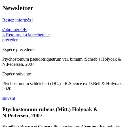
Newsletter
Restez informés !
s'abonner
OK
< Retourner à la recherche
précédent
Espèce précédente
Ptychostomum pseudotriquetrum var. bimum (Schreb.) Holyoak &
N.Pedersen, 2007
Espèce suivante
Ptychostomum schleicheri (DC.) J.R.Spence ex D.Bell & Holyoak,
2020
suivant
Ptychostomum rubens (Mitt.) Holyoak &
N.Pedersen, 2007
Famille :
Bryaceae
Genre :
Ptychostomum
Groupe :
Bryophytes