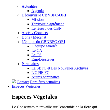
Actualités
Agenda
Découvrir le CBNBFC-ORI
Missions
Territoire d'agrément
Le réseau des CBN
Accès / Contacts
Dons / Mécénat
L'équipe du CBNBFC-ORI
L'équipe salariée
Le CA
Le CS
Emplois/stages
Partenaires
La SBFC et Les Nouvelles Archives
L'OPIE FC
Autres partenaires
Contact
Dernières actualités
Espèces
Végétales
Espèces
Végétales
Le Conservatoire travaille sur l'ensemble de la flore qui