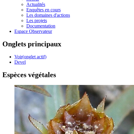
Actualités
Enquêtes en cours
Les domaines d'actions
Les projets
Documentation
Espace Observateur
Onglets principaux
Voir
(onglet actif)
Devel
Espèces végétales