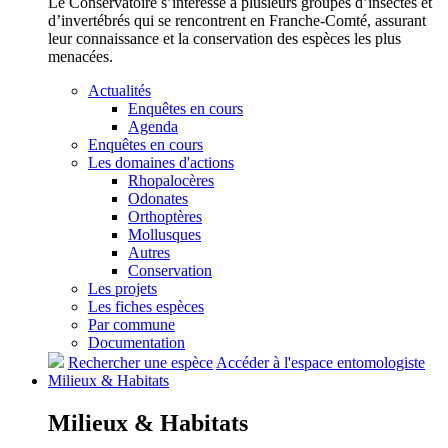
Le Conservatoire s’intéresse à plusieurs groupes d’insectes et
d’invertébrés qui se rencontrent en Franche-Comté, assurant
leur connaissance et la conservation des espèces les plus
menacées.
Actualités
Enquêtes en cours
Agenda
Enquêtes en cours
Les domaines d'actions
Rhopalocères
Odonates
Orthoptères
Mollusques
Autres
Conservation
Les projets
Les fiches espèces
Par commune
Documentation
Rechercher une espèce
Accéder à l'espace entomologiste
Milieux &
Habitats
Milieux &
Habitats