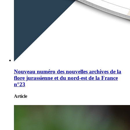
Nouveau numéro des nouvelles archives de la
flore jurassienne et du nord-est de la France
n°23
Article