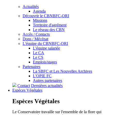
Actualités
Agenda
Découvrir le CBNBFC-ORI
Missions
Territoire d'agrément
Le réseau des CBN
Accès / Contacts
Dons / Mécénat
L'équipe du CBNBFC-ORI
L'équipe salariée
Le CA
Le CS
Emplois/stages
Partenaires
La SBFC et Les Nouvelles Archives
L'OPIE FC
Autres partenaires
Contact
Dernières actualités
Espèces
Végétales
Espèces
Végétales
Le Conservatoire travaille sur l'ensemble de la flore qui