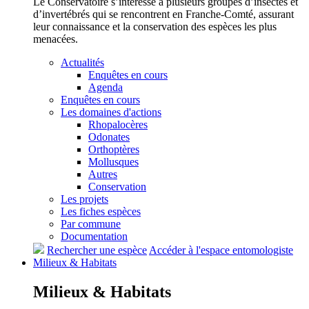
Le Conservatoire s’intéresse à plusieurs groupes d’insectes et
d’invertébrés qui se rencontrent en Franche-Comté, assurant
leur connaissance et la conservation des espèces les plus
menacées.
Actualités
Enquêtes en cours
Agenda
Enquêtes en cours
Les domaines d'actions
Rhopalocères
Odonates
Orthoptères
Mollusques
Autres
Conservation
Les projets
Les fiches espèces
Par commune
Documentation
Rechercher une espèce
Accéder à l'espace entomologiste
Milieux &
Habitats
Milieux &
Habitats