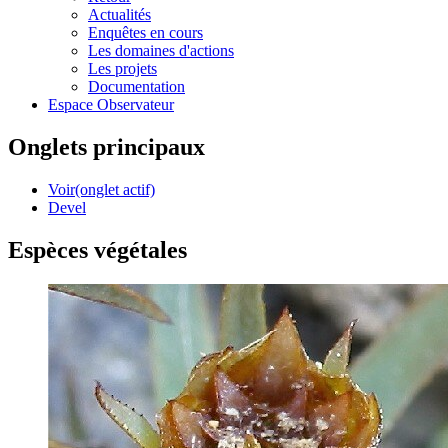
Actualités
Enquêtes en cours
Les domaines d'actions
Les projets
Documentation
Espace Observateur
Onglets principaux
Voir
(onglet actif)
Devel
Espèces végétales