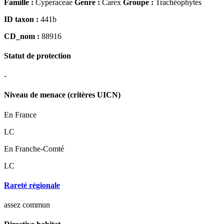
Famille :
Cyperaceae
Genre :
Carex
Groupe :
Trachéophytes
ID taxon :
441b
CD_nom :
88916
Statut de protection
-
Niveau de menace (critères UICN)
En France
LC
En Franche-Comté
LC
Rareté régionale
assez commun