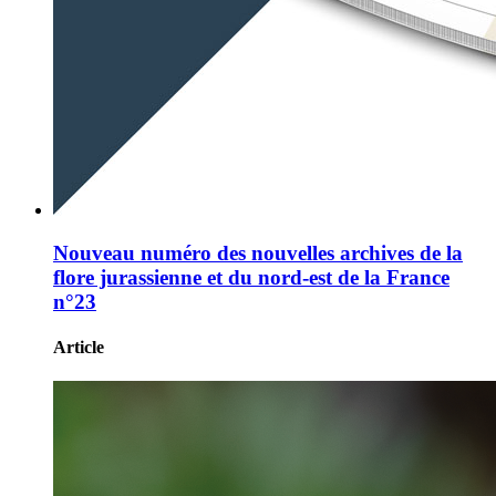
Nouveau numéro des nouvelles archives de la
flore jurassienne et du nord-est de la France
n°23
Article