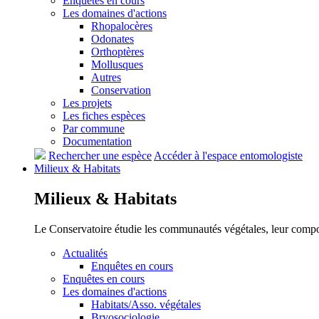
Enquêtes en cours
Les domaines d'actions
Rhopalocères
Odonates
Orthoptères
Mollusques
Autres
Conservation
Les projets
Les fiches espèces
Par commune
Documentation
Rechercher une espèce
Accéder à l'espace entomologiste
Milieux &
Habitats
Milieux &
Habitats
Le Conservatoire étudie les communautés végétales, leur compositi
Actualités
Enquêtes en cours
Enquêtes en cours
Les domaines d'actions
Habitats/Asso. végétales
Bryosociologie