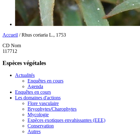
Accueil
/ Rhus coriaria L., 1753
CD Nom
117712
Espèces végétales
Actualités
Enquêtes en cours
Agenda
Enquêtes en cours
Les domaines d'actions
Flore vasculaire
Bryophytes/Charophytes
Mycologie
Espèces exotiques envahissantes (EEE)
Conservation
Autres