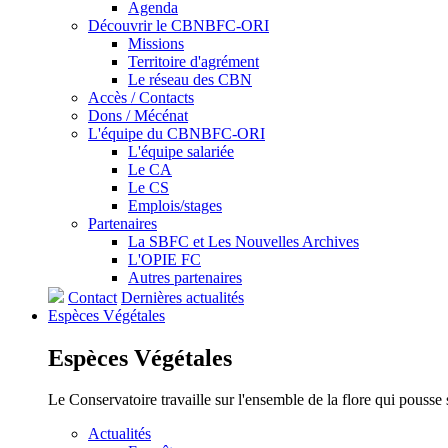
Agenda
Découvrir le CBNBFC-ORI
Missions
Territoire d'agrément
Le réseau des CBN
Accès / Contacts
Dons / Mécénat
L'équipe du CBNBFC-ORI
L'équipe salariée
Le CA
Le CS
Emplois/stages
Partenaires
La SBFC et Les Nouvelles Archives
L'OPIE FC
Autres partenaires
Contact
Dernières actualités
Espèces
Végétales
Espèces
Végétales
Le Conservatoire travaille sur l'ensemble de la flore qui pousse
Actualités