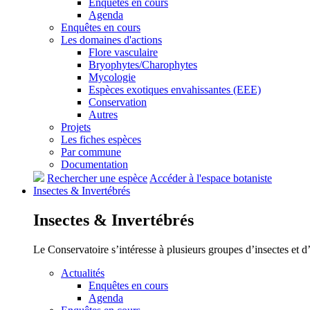
Enquêtes en cours
Agenda
Enquêtes en cours
Les domaines d'actions
Flore vasculaire
Bryophytes/Charophytes
Mycologie
Espèces exotiques envahissantes (EEE)
Conservation
Autres
Projets
Les fiches espèces
Par commune
Documentation
Rechercher une espèce
Accéder à l'espace botaniste
Insectes &
Invertébrés
Insectes &
Invertébrés
Le Conservatoire s’intéresse à plusieurs groupes d’insectes et 
Actualités
Enquêtes en cours
Agenda