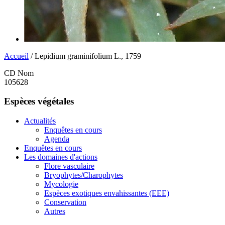
Accueil
/ Lepidium graminifolium L., 1759
CD Nom
105628
Espèces végétales
Actualités
Enquêtes en cours
Agenda
Enquêtes en cours
Les domaines d'actions
Flore vasculaire
Bryophytes/Charophytes
Mycologie
Espèces exotiques envahissantes (EEE)
Conservation
Autres