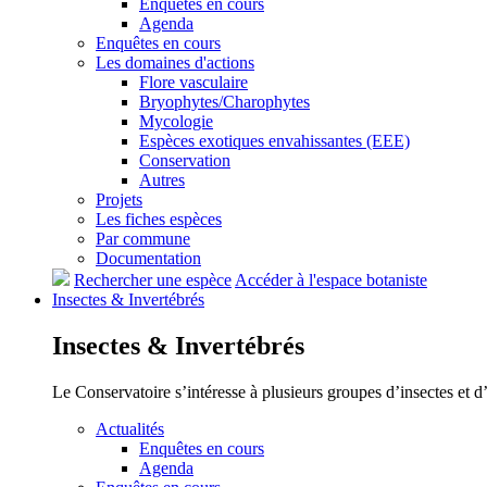
Enquêtes en cours
Agenda
Enquêtes en cours
Les domaines d'actions
Flore vasculaire
Bryophytes/Charophytes
Mycologie
Espèces exotiques envahissantes (EEE)
Conservation
Autres
Projets
Les fiches espèces
Par commune
Documentation
Rechercher une espèce
Accéder à l'espace botaniste
Insectes &
Invertébrés
Insectes &
Invertébrés
Le Conservatoire s’intéresse à plusieurs groupes d’insectes et 
Actualités
Enquêtes en cours
Agenda