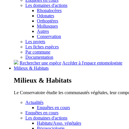
Enquêtes en cours
Les domaines d'actions
Rhopalocères
Odonates
Orthoptères
Mollusques
Autres
Conservation
Les projets
Les fiches espèces
Par commune
Documentation
Rechercher une espèce
Accéder à l'espace entomologiste
Milieux &
Habitats
Milieux &
Habitats
Le Conservatoire étudie les communautés végétales, leur compositi
Actualités
Enquêtes en cours
Enquêtes en cours
Les domaines d'actions
Habitats/Asso. végétales
Bryosociologie