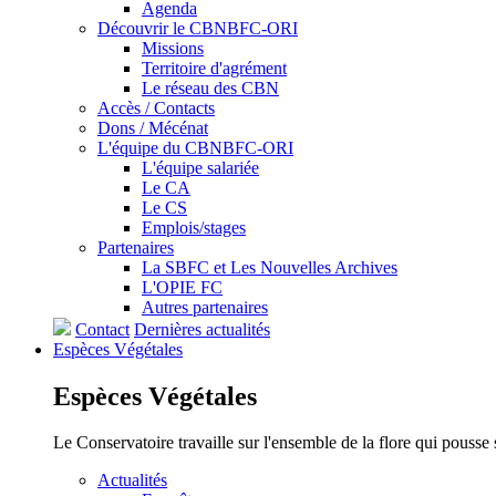
Agenda
Découvrir le CBNBFC-ORI
Missions
Territoire d'agrément
Le réseau des CBN
Accès / Contacts
Dons / Mécénat
L'équipe du CBNBFC-ORI
L'équipe salariée
Le CA
Le CS
Emplois/stages
Partenaires
La SBFC et Les Nouvelles Archives
L'OPIE FC
Autres partenaires
Contact
Dernières actualités
Espèces
Végétales
Espèces
Végétales
Le Conservatoire travaille sur l'ensemble de la flore qui pousse
Actualités