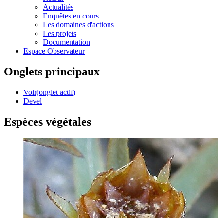
Actualités
Enquêtes en cours
Les domaines d'actions
Les projets
Documentation
Espace Observateur
Onglets principaux
Voir
(onglet actif)
Devel
Espèces végétales