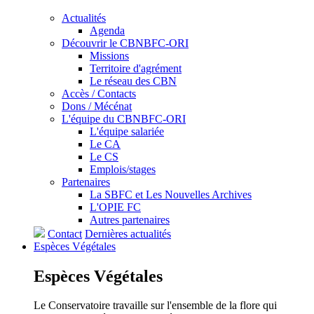
Actualités
Agenda
Découvrir le CBNBFC-ORI
Missions
Territoire d'agrément
Le réseau des CBN
Accès / Contacts
Dons / Mécénat
L'équipe du CBNBFC-ORI
L'équipe salariée
Le CA
Le CS
Emplois/stages
Partenaires
La SBFC et Les Nouvelles Archives
L'OPIE FC
Autres partenaires
Contact
Dernières actualités
Espèces
Végétales
Espèces
Végétales
Le Conservatoire travaille sur l'ensemble de la flore qui