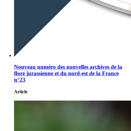
Nouveau numéro des nouvelles archives de la
flore jurassienne et du nord-est de la France
n°23
Article