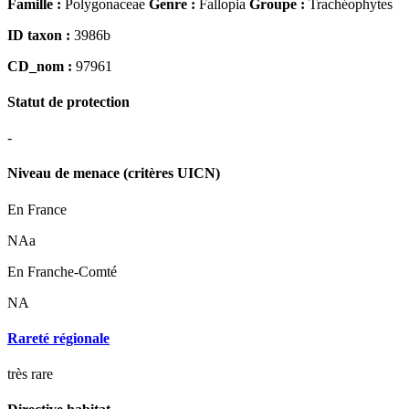
Famille :
Polygonaceae
Genre :
Fallopia
Groupe :
Trachéophytes
ID taxon :
3986b
CD_nom :
97961
Statut de protection
-
Niveau de menace (critères UICN)
En France
NAa
En Franche-Comté
NA
Rareté régionale
très rare