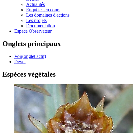
Actualités
Enquêtes en cours
Les domaines d'actions
Les projets
Documentation
Espace Observateur
Onglets principaux
Voir
(onglet actif)
Devel
Espèces végétales