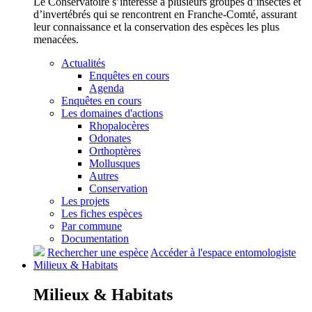
Le Conservatoire s’intéresse à plusieurs groupes d’insectes et
d’invertébrés qui se rencontrent en Franche-Comté, assurant
leur connaissance et la conservation des espèces les plus
menacées.
Actualités
Enquêtes en cours
Agenda
Enquêtes en cours
Les domaines d'actions
Rhopalocères
Odonates
Orthoptères
Mollusques
Autres
Conservation
Les projets
Les fiches espèces
Par commune
Documentation
Rechercher une espèce
Accéder à l'espace entomologiste
Milieux &
Habitats
Milieux &
Habitats