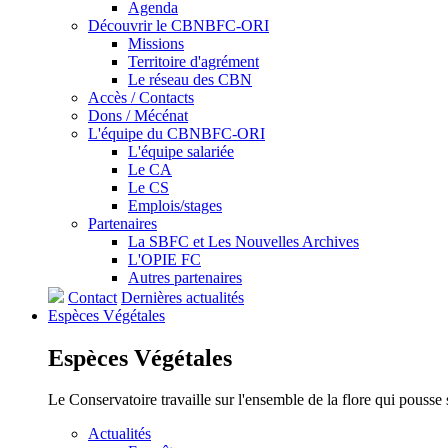
Agenda
Découvrir le CBNBFC-ORI
Missions
Territoire d'agrément
Le réseau des CBN
Accès / Contacts
Dons / Mécénat
L'équipe du CBNBFC-ORI
L'équipe salariée
Le CA
Le CS
Emplois/stages
Partenaires
La SBFC et Les Nouvelles Archives
L'OPIE FC
Autres partenaires
Contact
Dernières actualités
Espèces
Végétales
Espèces
Végétales
Le Conservatoire travaille sur l'ensemble de la flore qui pousse
Actualités