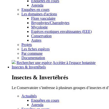
Enquêtes en cours
Agenda
Enquêtes en cours
Les domaines d'actions
Flore vasculaire
Bryophytes/Charophytes
Mycologie
Espèces exotiques envahissantes (EEE)
Conservation
Autres
Projets
Les fiches espèces
Par commune
Documentation
Rechercher une espèce
Accéder à l'espace botaniste
Insectes &
Invertébrés
Insectes &
Invertébrés
Le Conservatoire s’intéresse à plusieurs groupes d’insectes et 
Actualités
Enquêtes en cours
Agenda