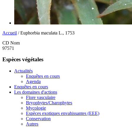
Accueil
/ Euphorbia maculata L., 1753
CD Nom
97571
Espèces végétales
Actualités
Enquêtes en cours
Agenda
Enquêtes en cours
Les domaines d'actions
Flore vasculaire
Bryophytes/Charophytes
Mycologie
Espèces exotiques envahissantes (EEE)
Conservation
Autres