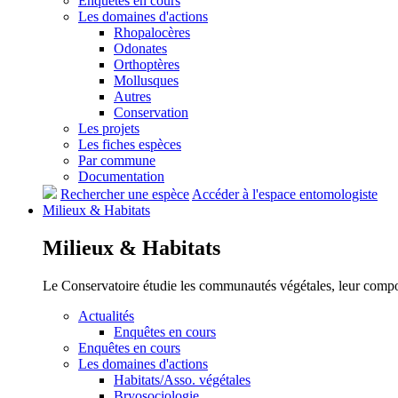
Enquêtes en cours
Les domaines d'actions
Rhopalocères
Odonates
Orthoptères
Mollusques
Autres
Conservation
Les projets
Les fiches espèces
Par commune
Documentation
Rechercher une espèce
Accéder à l'espace entomologiste
Milieux &
Habitats
Milieux &
Habitats
Le Conservatoire étudie les communautés végétales, leur compositi
Actualités
Enquêtes en cours
Enquêtes en cours
Les domaines d'actions
Habitats/Asso. végétales
Bryosociologie