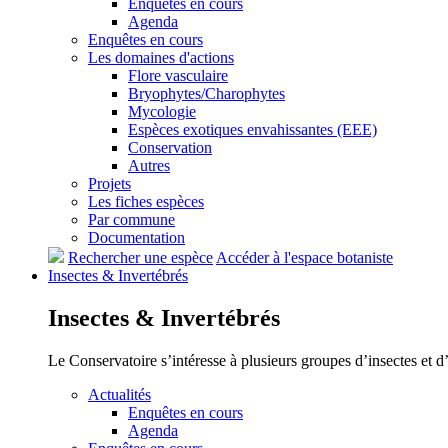
Enquêtes en cours
Agenda
Enquêtes en cours
Les domaines d'actions
Flore vasculaire
Bryophytes/Charophytes
Mycologie
Espèces exotiques envahissantes (EEE)
Conservation
Autres
Projets
Les fiches espèces
Par commune
Documentation
Rechercher une espèce
Accéder à l'espace botaniste
Insectes &
Invertébrés
Insectes &
Invertébrés
Le Conservatoire s’intéresse à plusieurs groupes d’insectes et 
Actualités
Enquêtes en cours
Agenda