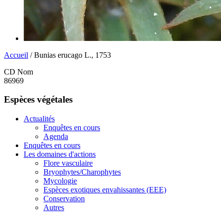
Accueil
/ Bunias erucago L., 1753
CD Nom
86969
Espèces végétales
Actualités
Enquêtes en cours
Agenda
Enquêtes en cours
Les domaines d'actions
Flore vasculaire
Bryophytes/Charophytes
Mycologie
Espèces exotiques envahissantes (EEE)
Conservation
Autres