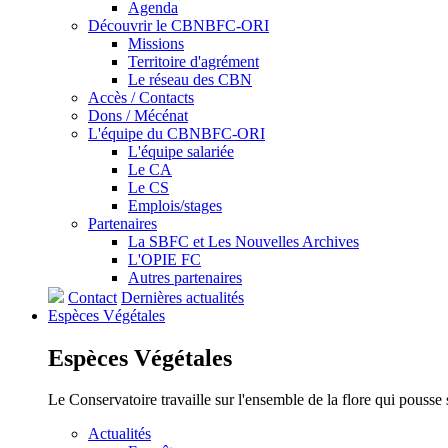
Agenda
Découvrir le CBNBFC-ORI
Missions
Territoire d'agrément
Le réseau des CBN
Accès / Contacts
Dons / Mécénat
L'équipe du CBNBFC-ORI
L'équipe salariée
Le CA
Le CS
Emplois/stages
Partenaires
La SBFC et Les Nouvelles Archives
L'OPIE FC
Autres partenaires
Contact
Dernières actualités
Espèces
Végétales
Espèces
Végétales
Le Conservatoire travaille sur l'ensemble de la flore qui pousse
Actualités