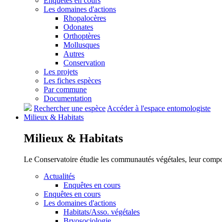
Enquêtes en cours
Les domaines d'actions
Rhopalocères
Odonates
Orthoptères
Mollusques
Autres
Conservation
Les projets
Les fiches espèces
Par commune
Documentation
Rechercher une espèce
Accéder à l'espace entomologiste
Milieux &
Habitats
Milieux &
Habitats
Le Conservatoire étudie les communautés végétales, leur compositi
Actualités
Enquêtes en cours
Enquêtes en cours
Les domaines d'actions
Habitats/Asso. végétales
Bryosociologie