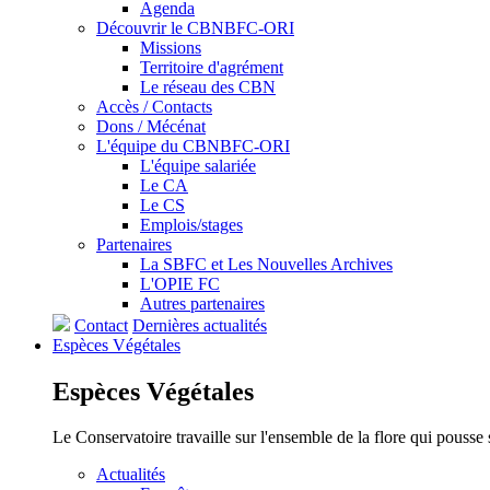
Agenda
Découvrir le CBNBFC-ORI
Missions
Territoire d'agrément
Le réseau des CBN
Accès / Contacts
Dons / Mécénat
L'équipe du CBNBFC-ORI
L'équipe salariée
Le CA
Le CS
Emplois/stages
Partenaires
La SBFC et Les Nouvelles Archives
L'OPIE FC
Autres partenaires
Contact
Dernières actualités
Espèces
Végétales
Espèces
Végétales
Le Conservatoire travaille sur l'ensemble de la flore qui pousse
Actualités