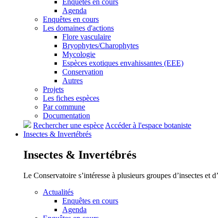
Enquêtes en cours
Agenda
Enquêtes en cours
Les domaines d'actions
Flore vasculaire
Bryophytes/Charophytes
Mycologie
Espèces exotiques envahissantes (EEE)
Conservation
Autres
Projets
Les fiches espèces
Par commune
Documentation
Rechercher une espèce
Accéder à l'espace botaniste
Insectes &
Invertébrés
Insectes &
Invertébrés
Le Conservatoire s’intéresse à plusieurs groupes d’insectes et 
Actualités
Enquêtes en cours
Agenda