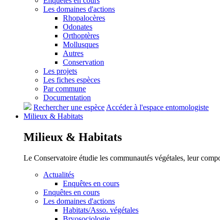
Enquêtes en cours
Les domaines d'actions
Rhopalocères
Odonates
Orthoptères
Mollusques
Autres
Conservation
Les projets
Les fiches espèces
Par commune
Documentation
Rechercher une espèce
Accéder à l'espace entomologiste
Milieux &
Habitats
Milieux &
Habitats
Le Conservatoire étudie les communautés végétales, leur compositi
Actualités
Enquêtes en cours
Enquêtes en cours
Les domaines d'actions
Habitats/Asso. végétales
Bryosociologie