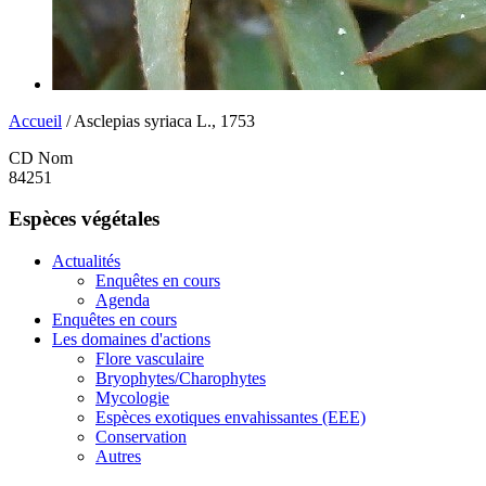
Accueil
/ Asclepias syriaca L., 1753
CD Nom
84251
Espèces végétales
Actualités
Enquêtes en cours
Agenda
Enquêtes en cours
Les domaines d'actions
Flore vasculaire
Bryophytes/Charophytes
Mycologie
Espèces exotiques envahissantes (EEE)
Conservation
Autres