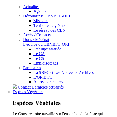
Actualités
Agenda
Découvrir le CBNBFC-ORI
Missions
Territoire d'agrément
Le réseau des CBN
Accès / Contacts
Dons / Mécénat
L'équipe du CBNBFC-ORI
L'équipe salariée
Le CA
Le CS
Emplois/stages
Partenaires
La SBFC et Les Nouvelles Archives
L'OPIE FC
Autres partenaires
Contact
Dernières actualités
Espèces
Végétales
Espèces
Végétales
Le Conservatoire travaille sur l'ensemble de la flore qui