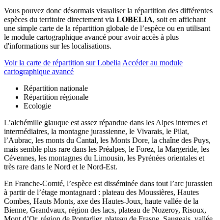
Vous pouvez donc désormais visualiser la répartition des différentes
espèces du territoire directement via
LOBELIA
, soit en affichant
une simple carte de la répartition globale de l’espèce ou en utilisant
le module cartographique avancé pour avoir accès à plus
d'informations sur les localisations.
Voir la carte de répartition sur Lobelia
Accéder au module
cartographique avancé
Répartition nationale
Répartition régionale
Ecologie
L’alchémille glauque est assez répandue dans les Alpes internes et
intermédiaires, la montagne jurassienne, le Vivarais, le Pilat,
l’Aubrac, les monts du Cantal, les Monts Dore, la chaîne des Puys,
mais semble plus rare dans les Préalpes, le Forez, la Margeride, les
Cévennes, les montagnes du Limousin, les Pyrénées orientales et
très rare dans le Nord et le Nord-Est.
En Franche-Comté, l’espèce est disséminée dans tout l’arc jurassien
à partir de l’étage montagnard : plateau des Moussières, Hautes
Combes, Hauts Monts, axe des Hautes-Joux, haute vallée de la
Bienne, Grandvaux, région des lacs, plateau de Nozeroy, Risoux,
Mont d’Or, région de Pontarlier, plateau de Frasne, Saugeais, vallée