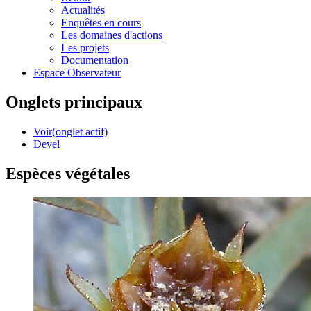
Actualités
Enquêtes en cours
Les domaines d'actions
Les projets
Documentation
Espace Observateur
Onglets principaux
Voir
(onglet actif)
Devel
Espèces végétales