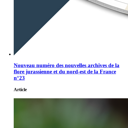
Nouveau numéro des nouvelles archives de la
flore jurassienne et du nord-est de la France
n°23
Article