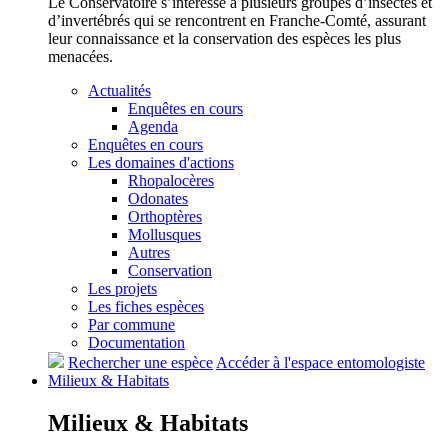
Le Conservatoire s’intéresse à plusieurs groupes d’insectes et
d’invertébrés qui se rencontrent en Franche-Comté, assurant
leur connaissance et la conservation des espèces les plus
menacées.
Actualités
Enquêtes en cours
Agenda
Enquêtes en cours
Les domaines d'actions
Rhopalocères
Odonates
Orthoptères
Mollusques
Autres
Conservation
Les projets
Les fiches espèces
Par commune
Documentation
Rechercher une espèce
Accéder à l'espace entomologiste
Milieux &
Habitats
Milieux &
Habitats