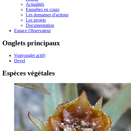
Actualités
Enquêtes en cours
Les domaines d'actions
Les projets
Documentation
Espace Observateur
Onglets principaux
Voir
(onglet actif)
Devel
Espèces végétales