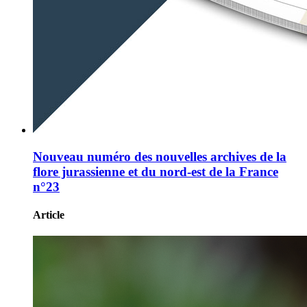
Nouveau numéro des nouvelles archives de la
flore jurassienne et du nord-est de la France
n°23
Article