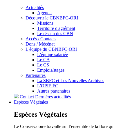
Actualités
Agenda
Découvrir le CBNBFC-ORI
Missions
Territoire d'agrément
Le réseau des CBN
Accès / Contacts
Dons / Mécénat
L'équipe du CBNBFC-ORI
L'équipe salariée
Le CA
Le CS
Emplois/stages
Partenaires
La SBFC et Les Nouvelles Archives
L'OPIE FC
Autres partenaires
Contact
Dernières actualités
Espèces
Végétales
Espèces
Végétales
Le Conservatoire travaille sur l'ensemble de la flore qui