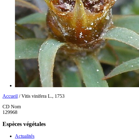
Accueil
/ Vitis vinifera L., 1753
CD Nom
129968
Espèces végétales
Actualités