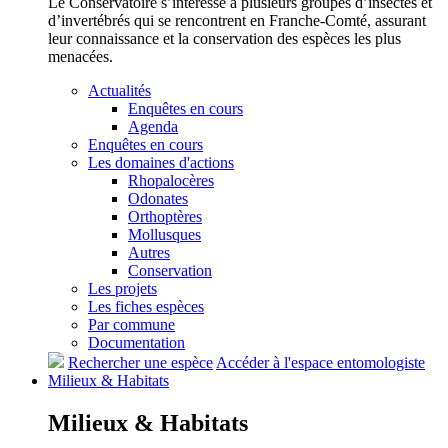
Le Conservatoire s’intéresse à plusieurs groupes d’insectes et
d’invertébrés qui se rencontrent en Franche-Comté, assurant
leur connaissance et la conservation des espèces les plus
menacées.
Actualités
Enquêtes en cours
Agenda
Enquêtes en cours
Les domaines d'actions
Rhopalocères
Odonates
Orthoptères
Mollusques
Autres
Conservation
Les projets
Les fiches espèces
Par commune
Documentation
Rechercher une espèce
Accéder à l'espace entomologiste
Milieux &
Habitats
Milieux &
Habitats