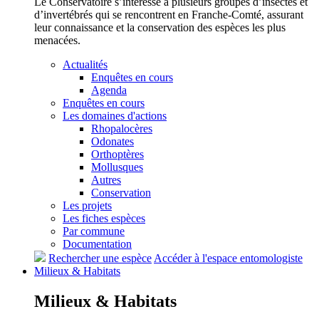
Le Conservatoire s’intéresse à plusieurs groupes d’insectes et
d’invertébrés qui se rencontrent en Franche-Comté, assurant
leur connaissance et la conservation des espèces les plus
menacées.
Actualités
Enquêtes en cours
Agenda
Enquêtes en cours
Les domaines d'actions
Rhopalocères
Odonates
Orthoptères
Mollusques
Autres
Conservation
Les projets
Les fiches espèces
Par commune
Documentation
Rechercher une espèce
Accéder à l'espace entomologiste
Milieux &
Habitats
Milieux &
Habitats