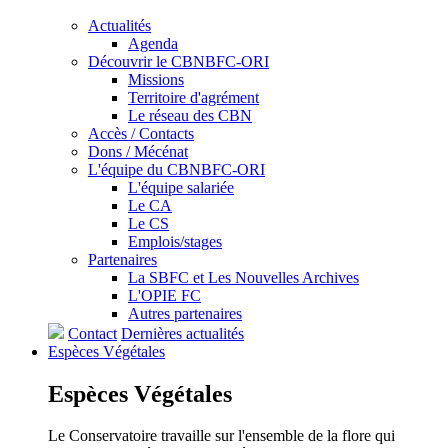
Actualités
Agenda
Découvrir le CBNBFC-ORI
Missions
Territoire d'agrément
Le réseau des CBN
Accès / Contacts
Dons / Mécénat
L'équipe du CBNBFC-ORI
L'équipe salariée
Le CA
Le CS
Emplois/stages
Partenaires
La SBFC et Les Nouvelles Archives
L'OPIE FC
Autres partenaires
Contact
Dernières actualités
Espèces
Végétales
Espèces
Végétales
Le Conservatoire travaille sur l'ensemble de la flore qui