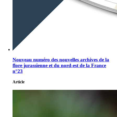
Nouveau numéro des nouvelles archives de la
flore jurassienne et du nord-est de la France
n°23
Article