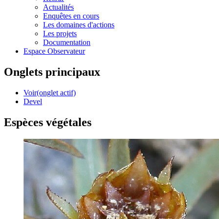
Actualités
Enquêtes en cours
Les domaines d'actions
Les projets
Documentation
Espace Observateur
Onglets principaux
Voir
(onglet actif)
Devel
Espèces végétales