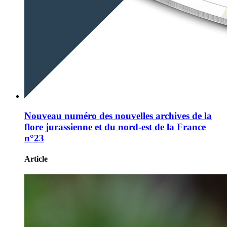
Nouveau numéro des nouvelles archives de la
flore jurassienne et du nord-est de la France
n°23
Article