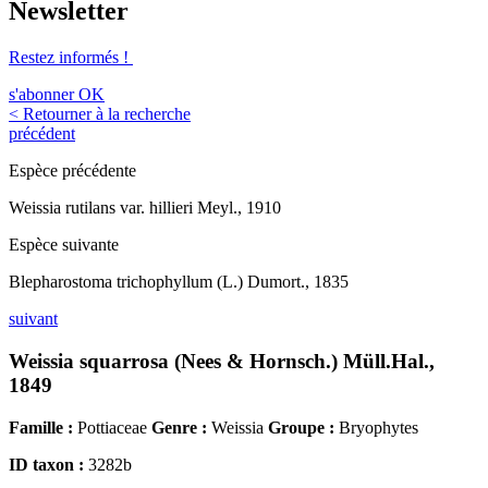
Newsletter
Restez informés !
s'abonner
OK
< Retourner à la recherche
précédent
Espèce précédente
Weissia rutilans var. hillieri Meyl., 1910
Espèce suivante
Blepharostoma trichophyllum (L.) Dumort., 1835
suivant
Weissia squarrosa (Nees & Hornsch.) Müll.Hal.,
1849
Famille :
Pottiaceae
Genre :
Weissia
Groupe :
Bryophytes
ID taxon :
3282b