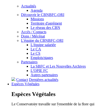
Actualités
Agenda
Découvrir le CBNBFC-ORI
Missions
Territoire d'agrément
Le réseau des CBN
Accès / Contacts
Dons / Mécénat
L'équipe du CBNBFC-ORI
L'équipe salariée
Le CA
Le CS
Emplois/stages
Partenaires
La SBFC et Les Nouvelles Archives
L'OPIE FC
Autres partenaires
Contact
Dernières actualités
Espèces
Végétales
Espèces
Végétales
Le Conservatoire travaille sur l'ensemble de la flore qui