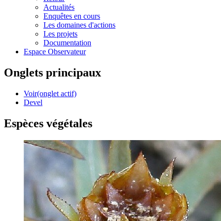
Actualités
Enquêtes en cours
Les domaines d'actions
Les projets
Documentation
Espace Observateur
Onglets principaux
Voir
(onglet actif)
Devel
Espèces végétales