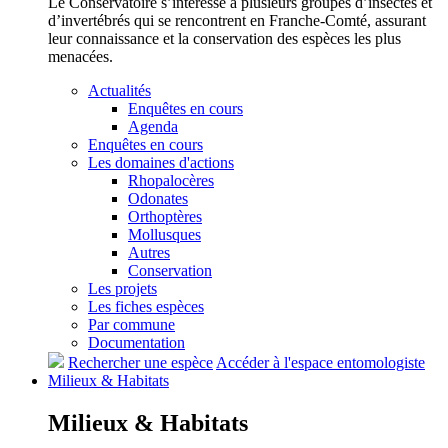
Le Conservatoire s’intéresse à plusieurs groupes d’insectes et
d’invertébrés qui se rencontrent en Franche-Comté, assurant
leur connaissance et la conservation des espèces les plus
menacées.
Actualités
Enquêtes en cours
Agenda
Enquêtes en cours
Les domaines d'actions
Rhopalocères
Odonates
Orthoptères
Mollusques
Autres
Conservation
Les projets
Les fiches espèces
Par commune
Documentation
Rechercher une espèce
Accéder à l'espace entomologiste
Milieux &
Habitats
Milieux &
Habitats