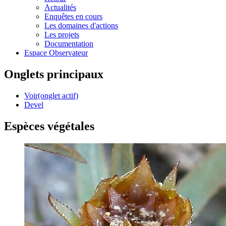
Actualités
Enquêtes en cours
Les domaines d'actions
Les projets
Documentation
Espace Observateur
Onglets principaux
Voir
(onglet actif)
Devel
Espèces végétales