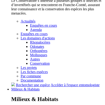
Le Conservatoire s’intéresse à plusieurs groupes d’insectes et
d’invertébrés qui se rencontrent en Franche-Comté, assurant
leur connaissance et la conservation des espèces les plus
menacées.
Actualités
Enquêtes en cours
Agenda
Enquêtes en cours
Les domaines d'actions
Rhopalocères
Odonates
Orthoptères
Mollusques
Autres
Conservation
Les projets
Les fiches espèces
Par commune
Documentation
Rechercher une espèce
Accéder à l'espace entomologiste
Milieux &
Habitats
Milieux &
Habitats