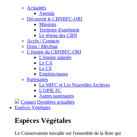
Actualités
Agenda
Découvrir le CBNBFC-ORI
Missions
Territoire d'agrément
Le réseau des CBN
Accès / Contacts
Dons / Mécénat
L'équipe du CBNBFC-ORI
L'équipe salariée
Le CA
Le CS
Emplois/stages
Partenaires
La SBFC et Les Nouvelles Archives
L'OPIE FC
Autres partenaires
Contact
Dernières actualités
Espèces
Végétales
Espèces
Végétales
Le Conservatoire travaille sur l'ensemble de la flore qui