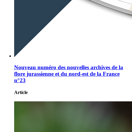
Nouveau numéro des nouvelles archives de la
flore jurassienne et du nord-est de la France
n°23
Article