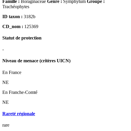
Famille :
Boraginaceae
Genre :
Symphytum
Groupe :
Trachéophytes
ID taxon :
3182b
CD_nom :
125369
Statut de protection
-
Niveau de menace (critères UICN)
En France
NE
En Franche-Comté
NE
Rareté régionale
rare