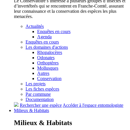
Le Conservatoire s’intéresse à plusieurs groupes d’insectes et
d’invertébrés qui se rencontrent en Franche-Comté, assurant
leur connaissance et la conservation des espèces les plus
menacées.
Actualités
Enquêtes en cours
Agenda
Enquêtes en cours
Les domaines d'actions
Rhopalocères
Odonates
Orthoptères
Mollusques
Autres
Conservation
Les projets
Les fiches espèces
Par commune
Documentation
Rechercher une espèce
Accéder à l'espace entomologiste
Milieux &
Habitats
Milieux &
Habitats