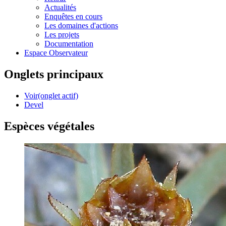
Actualités
Enquêtes en cours
Les domaines d'actions
Les projets
Documentation
Espace Observateur
Onglets principaux
Voir
(onglet actif)
Devel
Espèces végétales