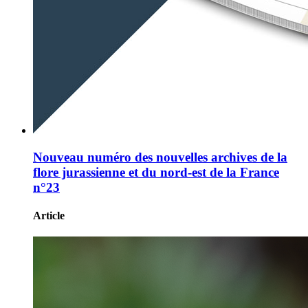
Nouveau numéro des nouvelles archives de la
flore jurassienne et du nord-est de la France
n°23
Article