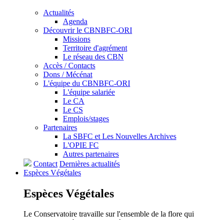
Actualités
Agenda
Découvrir le CBNBFC-ORI
Missions
Territoire d'agrément
Le réseau des CBN
Accès / Contacts
Dons / Mécénat
L'équipe du CBNBFC-ORI
L'équipe salariée
Le CA
Le CS
Emplois/stages
Partenaires
La SBFC et Les Nouvelles Archives
L'OPIE FC
Autres partenaires
Contact
Dernières actualités
Espèces
Végétales
Espèces
Végétales
Le Conservatoire travaille sur l'ensemble de la flore qui