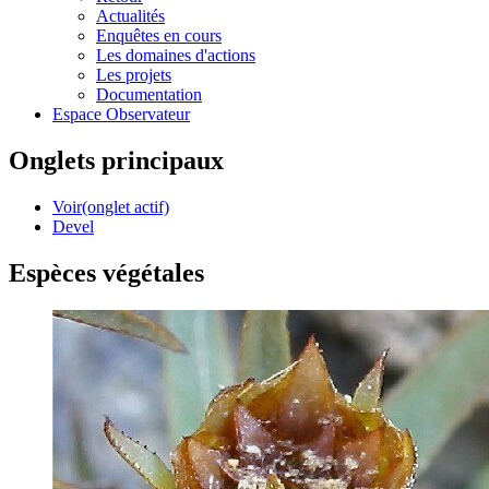
Actualités
Enquêtes en cours
Les domaines d'actions
Les projets
Documentation
Espace Observateur
Onglets principaux
Voir
(onglet actif)
Devel
Espèces végétales