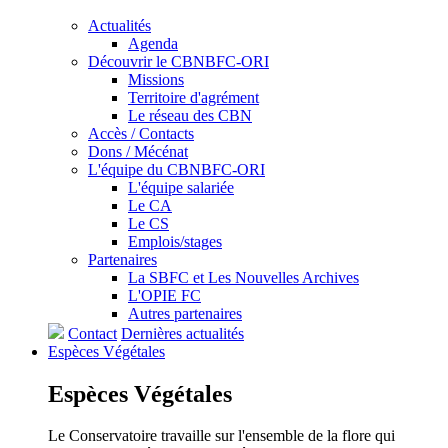
Actualités
Agenda
Découvrir le CBNBFC-ORI
Missions
Territoire d'agrément
Le réseau des CBN
Accès / Contacts
Dons / Mécénat
L'équipe du CBNBFC-ORI
L'équipe salariée
Le CA
Le CS
Emplois/stages
Partenaires
La SBFC et Les Nouvelles Archives
L'OPIE FC
Autres partenaires
Contact
Dernières actualités
Espèces
Végétales
Espèces
Végétales
Le Conservatoire travaille sur l'ensemble de la flore qui