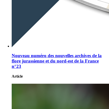
Nouveau numéro des nouvelles archives de la
flore jurassienne et du nord-est de la France
n°23
Article