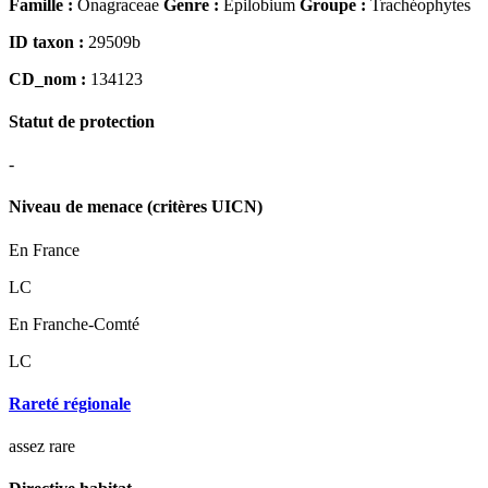
Famille :
Onagraceae
Genre :
Epilobium
Groupe :
Trachéophytes
ID taxon :
29509b
CD_nom :
134123
Statut de protection
-
Niveau de menace (critères UICN)
En France
LC
En Franche-Comté
LC
Rareté régionale
assez rare