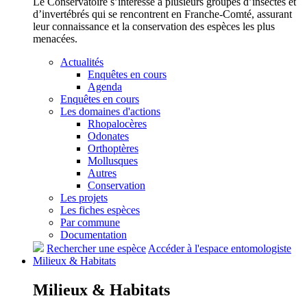
Le Conservatoire s’intéresse à plusieurs groupes d’insectes et
d’invertébrés qui se rencontrent en Franche-Comté, assurant
leur connaissance et la conservation des espèces les plus
menacées.
Actualités
Enquêtes en cours
Agenda
Enquêtes en cours
Les domaines d'actions
Rhopalocères
Odonates
Orthoptères
Mollusques
Autres
Conservation
Les projets
Les fiches espèces
Par commune
Documentation
Rechercher une espèce
Accéder à l'espace entomologiste
Milieux &
Habitats
Milieux &
Habitats