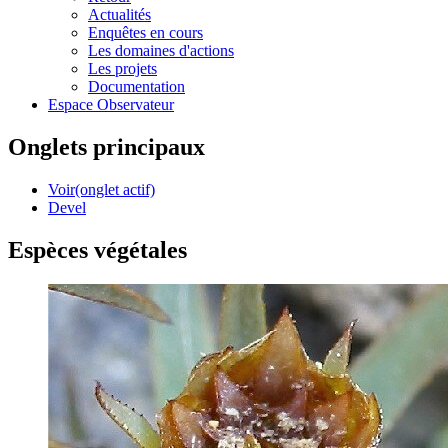
Actualités
Enquêtes en cours
Les domaines d'actions
Les projets
Documentation
Espace Observateur
Onglets principaux
Voir
(onglet actif)
Devel
Espèces végétales