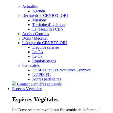
Actualités
Agenda
Découvrir le CBNBFC-ORI
Missions
Territoire d'agrément
Le réseau des CBN
Accès / Contacts
Dons / Mécénat
L'équipe du CBNBFC-ORI
L'équipe salariée
Le CA
Le CS
Emplois/stages
Partenaires
La SBFC et Les Nouvelles Archives
L'OPIE FC
Autres partenaires
Contact
Dernières actualités
Espèces
Végétales
Espèces
Végétales
Le Conservatoire travaille sur l'ensemble de la flore qui