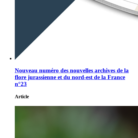
Nouveau numéro des nouvelles archives de la
flore jurassienne et du nord-est de la France
n°23
Article