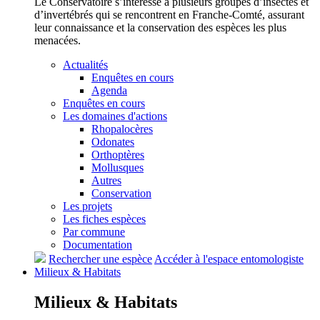
Le Conservatoire s’intéresse à plusieurs groupes d’insectes et
d’invertébrés qui se rencontrent en Franche-Comté, assurant
leur connaissance et la conservation des espèces les plus
menacées.
Actualités
Enquêtes en cours
Agenda
Enquêtes en cours
Les domaines d'actions
Rhopalocères
Odonates
Orthoptères
Mollusques
Autres
Conservation
Les projets
Les fiches espèces
Par commune
Documentation
Rechercher une espèce
Accéder à l'espace entomologiste
Milieux &
Habitats
Milieux &
Habitats