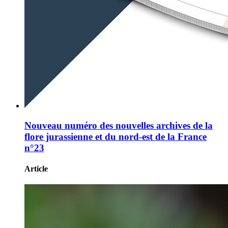
Nouveau numéro des nouvelles archives de la
flore jurassienne et du nord-est de la France
n°23
Article