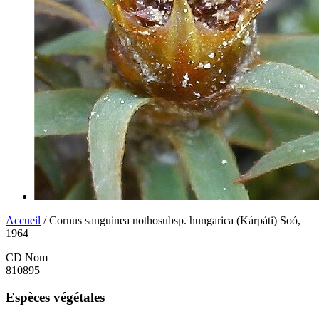
Accueil
/ Cornus sanguinea nothosubsp. hungarica (Kárpáti) Soó,
1964
CD Nom
810895
Espèces végétales