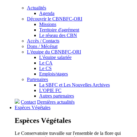
Actualités
Agenda
Découvrir le CBNBFC-ORI
Missions
Territoire d'agrément
Le réseau des CBN
Accès / Contacts
Dons / Mécénat
L'équipe du CBNBFC-ORI
L'équipe salariée
Le CA
Le CS
Emplois/stages
Partenaires
La SBFC et Les Nouvelles Archives
L'OPIE FC
Autres partenaires
Contact
Dernières actualités
Espèces
Végétales
Espèces
Végétales
Le Conservatoire travaille sur l'ensemble de la flore qui