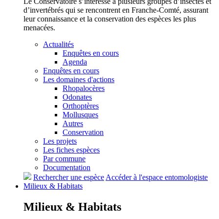
Le Conservatoire s’intéresse à plusieurs groupes d’insectes et
d’invertébrés qui se rencontrent en Franche-Comté, assurant
leur connaissance et la conservation des espèces les plus
menacées.
Actualités
Enquêtes en cours
Agenda
Enquêtes en cours
Les domaines d'actions
Rhopalocères
Odonates
Orthoptères
Mollusques
Autres
Conservation
Les projets
Les fiches espèces
Par commune
Documentation
Rechercher une espèce
Accéder à l'espace entomologiste
Milieux &
Habitats
Milieux &
Habitats