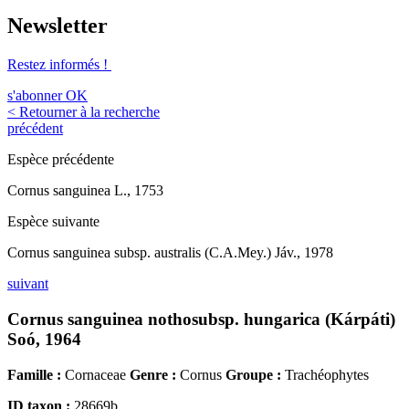
Newsletter
Restez informés !
s'abonner
OK
< Retourner à la recherche
précédent
Espèce précédente
Cornus sanguinea L., 1753
Espèce suivante
Cornus sanguinea subsp. australis (C.A.Mey.) Jáv., 1978
suivant
Cornus sanguinea nothosubsp. hungarica (Kárpáti)
Soó, 1964
Famille :
Cornaceae
Genre :
Cornus
Groupe :
Trachéophytes
ID taxon :
28669b