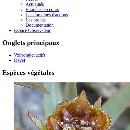
Actualités
Enquêtes en cours
Les domaines d'actions
Les projets
Documentation
Espace Observateur
Onglets principaux
Voir
(onglet actif)
Devel
Espèces végétales