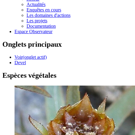
Actualités
Enquêtes en cours
Les domaines d'actions
Les projets
Documentation
Espace Observateur
Onglets principaux
Voir
(onglet actif)
Devel
Espèces végétales