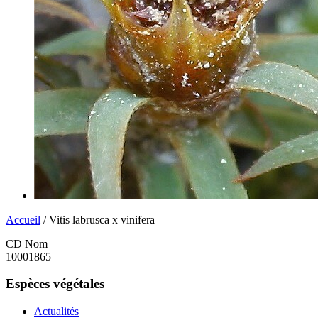
Accueil
/ Vitis labrusca x vinifera
CD Nom
10001865
Espèces végétales
Actualités