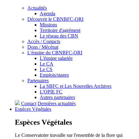
Actualités
Agenda
Découvrir le CBNBFC-ORI
Missions
Territoire d'agrément
Le réseau des CBN
Accès / Contacts
Dons / Mécénat
L'équipe du CBNBFC-ORI
L'équipe salariée
Le CA
Le CS
Emplois/stages
Partenaires
La SBFC et Les Nouvelles Archives
L'OPIE FC
Autres partenaires
Contact
Dernières actualités
Espèces
Végétales
Espèces
Végétales
Le Conservatoire travaille sur l'ensemble de la flore qui