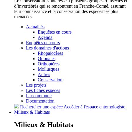
Le Conservatoire s’intéresse à plusieurs groupes d’insectes et
d’invertébrés qui se rencontrent en Franche-Comté, assurant
leur connaissance et la conservation des espèces les plus
menacées.
Actualités
Enquêtes en cours
Agenda
Enquêtes en cours
Les domaines d'actions
Rhopalocères
Odonates
Orthoptères
Mollusques
Autres
Conservation
Les projets
Les fiches espèces
Par commune
Documentation
Rechercher une espèce
Accéder à l'espace entomologiste
Milieux &
Habitats
Milieux &
Habitats