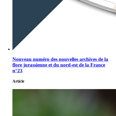
Nouveau numéro des nouvelles archives de la
flore jurassienne et du nord-est de la France
n°23
Article