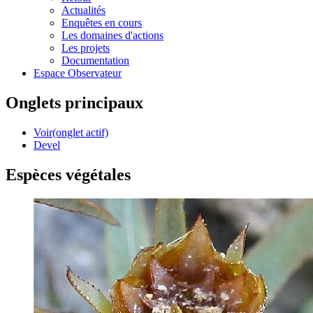
Actualités
Enquêtes en cours
Les domaines d'actions
Les projets
Documentation
Espace Observateur
Onglets principaux
Voir
(onglet actif)
Devel
Espèces végétales