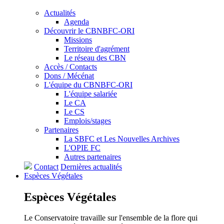
Actualités
Agenda
Découvrir le CBNBFC-ORI
Missions
Territoire d'agrément
Le réseau des CBN
Accès / Contacts
Dons / Mécénat
L'équipe du CBNBFC-ORI
L'équipe salariée
Le CA
Le CS
Emplois/stages
Partenaires
La SBFC et Les Nouvelles Archives
L'OPIE FC
Autres partenaires
Contact
Dernières actualités
Espèces
Végétales
Espèces
Végétales
Le Conservatoire travaille sur l'ensemble de la flore qui