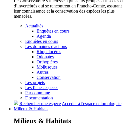
Le Conservatoire s’intéresse à plusieurs groupes d’insectes et
d’invertébrés qui se rencontrent en Franche-Comté, assurant
leur connaissance et la conservation des espèces les plus
menacées.
Actualités
Enquêtes en cours
Agenda
Enquêtes en cours
Les domaines d'actions
Rhopalocères
Odonates
Orthoptères
Mollusques
Autres
Conservation
Les projets
Les fiches espèces
Par commune
Documentation
Rechercher une espèce
Accéder à l'espace entomologiste
Milieux &
Habitats
Milieux &
Habitats