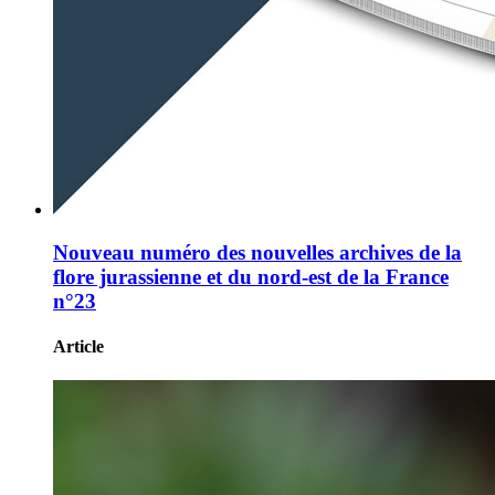
Nouveau numéro des nouvelles archives de la
flore jurassienne et du nord-est de la France
n°23
Article