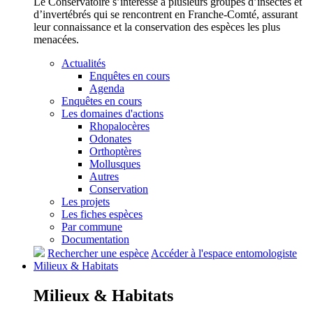
Le Conservatoire s’intéresse à plusieurs groupes d’insectes et
d’invertébrés qui se rencontrent en Franche-Comté, assurant
leur connaissance et la conservation des espèces les plus
menacées.
Actualités
Enquêtes en cours
Agenda
Enquêtes en cours
Les domaines d'actions
Rhopalocères
Odonates
Orthoptères
Mollusques
Autres
Conservation
Les projets
Les fiches espèces
Par commune
Documentation
Rechercher une espèce
Accéder à l'espace entomologiste
Milieux &
Habitats
Milieux &
Habitats