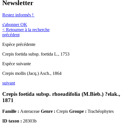
Newsletter
Restez informés !
s'abonner
OK
< Retourner à la recherche
précédent
Espèce précédente
Crepis foetida subsp. foetida L., 1753
Espèce suivante
Crepis mollis (Jacq.) Asch., 1864
suivant
Crepis foetida subsp. rhoeadifolia (M.Bieb.) ?elak.,
1871
Famille :
Asteraceae
Genre :
Crepis
Groupe :
Trachéophytes
ID taxon :
28303b