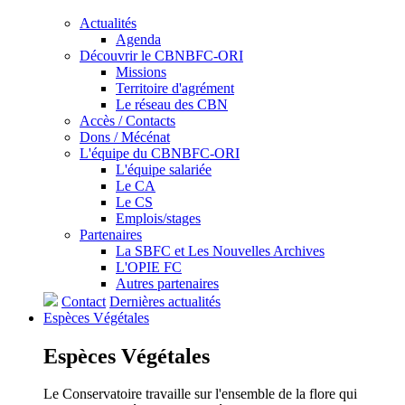
Actualités
Agenda
Découvrir le CBNBFC-ORI
Missions
Territoire d'agrément
Le réseau des CBN
Accès / Contacts
Dons / Mécénat
L'équipe du CBNBFC-ORI
L'équipe salariée
Le CA
Le CS
Emplois/stages
Partenaires
La SBFC et Les Nouvelles Archives
L'OPIE FC
Autres partenaires
Contact
Dernières actualités
Espèces
Végétales
Espèces
Végétales
Le Conservatoire travaille sur l'ensemble de la flore qui