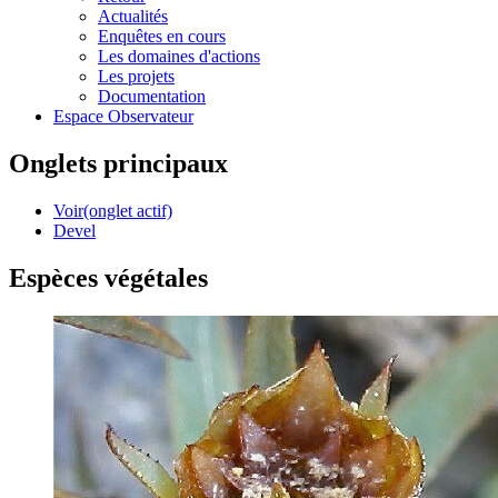
Actualités
Enquêtes en cours
Les domaines d'actions
Les projets
Documentation
Espace Observateur
Onglets principaux
Voir
(onglet actif)
Devel
Espèces végétales