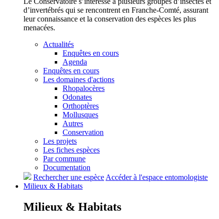
Le Conservatoire s’intéresse à plusieurs groupes d’insectes et
d’invertébrés qui se rencontrent en Franche-Comté, assurant
leur connaissance et la conservation des espèces les plus
menacées.
Actualités
Enquêtes en cours
Agenda
Enquêtes en cours
Les domaines d'actions
Rhopalocères
Odonates
Orthoptères
Mollusques
Autres
Conservation
Les projets
Les fiches espèces
Par commune
Documentation
Rechercher une espèce
Accéder à l'espace entomologiste
Milieux &
Habitats
Milieux &
Habitats