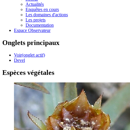
Actualités
Enquêtes en cours
Les domaines d'actions
Les projets
Documentation
Espace Observateur
Onglets principaux
Voir
(onglet actif)
Devel
Espèces végétales