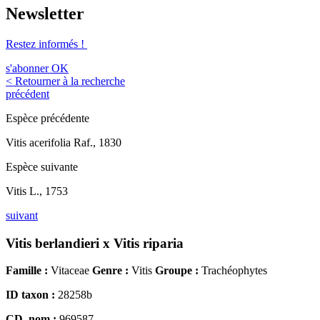
Newsletter
Restez informés !
s'abonner
OK
< Retourner à la recherche
précédent
Espèce précédente
Vitis acerifolia Raf., 1830
Espèce suivante
Vitis L., 1753
suivant
Vitis berlandieri x Vitis riparia
Famille :
Vitaceae
Genre :
Vitis
Groupe :
Trachéophytes
ID taxon :
28258b
CD_nom :
969587