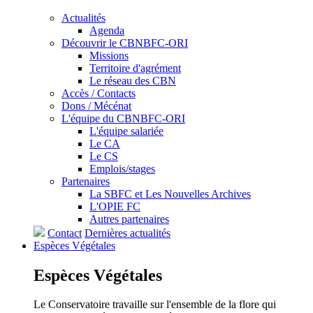
Actualités
Agenda
Découvrir le CBNBFC-ORI
Missions
Territoire d'agrément
Le réseau des CBN
Accès / Contacts
Dons / Mécénat
L'équipe du CBNBFC-ORI
L'équipe salariée
Le CA
Le CS
Emplois/stages
Partenaires
La SBFC et Les Nouvelles Archives
L'OPIE FC
Autres partenaires
Contact
Dernières actualités
Espèces
Végétales
Espèces
Végétales
Le Conservatoire travaille sur l'ensemble de la flore qui