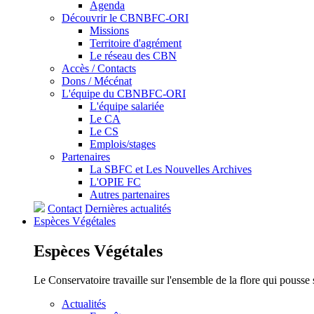
Agenda
Découvrir le CBNBFC-ORI
Missions
Territoire d'agrément
Le réseau des CBN
Accès / Contacts
Dons / Mécénat
L'équipe du CBNBFC-ORI
L'équipe salariée
Le CA
Le CS
Emplois/stages
Partenaires
La SBFC et Les Nouvelles Archives
L'OPIE FC
Autres partenaires
Contact
Dernières actualités
Espèces
Végétales
Espèces
Végétales
Le Conservatoire travaille sur l'ensemble de la flore qui pousse
Actualités