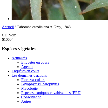
Accueil
/ Cabomba caroliniana A.Gray, 1848
CD Nom
610664
Espèces végétales
Actualités
Enquêtes en cours
Agenda
Enquêtes en cours
Les domaines d'actions
Flore vasculaire
Bryophytes/Charophytes
Mycologie
Espèces exotiques envahissantes (EEE)
Conservation
Autres