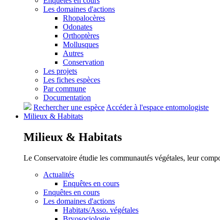
Enquêtes en cours
Les domaines d'actions
Rhopalocères
Odonates
Orthoptères
Mollusques
Autres
Conservation
Les projets
Les fiches espèces
Par commune
Documentation
Rechercher une espèce
Accéder à l'espace entomologiste
Milieux &
Habitats
Milieux &
Habitats
Le Conservatoire étudie les communautés végétales, leur compositi
Actualités
Enquêtes en cours
Enquêtes en cours
Les domaines d'actions
Habitats/Asso. végétales
Bryosociologie