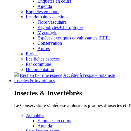
Enquêtes en cours
Agenda
Enquêtes en cours
Les domaines d'actions
Flore vasculaire
Bryophytes/Charophytes
Mycologie
Espèces exotiques envahissantes (EEE)
Conservation
Autres
Projets
Les fiches espèces
Par commune
Documentation
Rechercher une espèce
Accéder à l'espace botaniste
Insectes &
Invertébrés
Insectes &
Invertébrés
Le Conservatoire s’intéresse à plusieurs groupes d’insectes et 
Actualités
Enquêtes en cours
Agenda