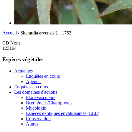
Accueil
/ Sherardia arvensis L., 1753
CD Nom
123164
Espèces végétales
Actualités
Enquêtes en cours
Agenda
Enquêtes en cours
Les domaines d'actions
Flore vasculaire
Bryophytes/Charophytes
Mycologie
Espèces exotiques envahissantes (EEE)
Conservation
Autres