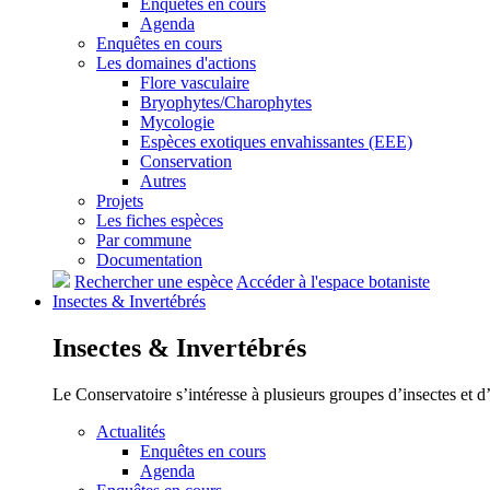
Enquêtes en cours
Agenda
Enquêtes en cours
Les domaines d'actions
Flore vasculaire
Bryophytes/Charophytes
Mycologie
Espèces exotiques envahissantes (EEE)
Conservation
Autres
Projets
Les fiches espèces
Par commune
Documentation
Rechercher une espèce
Accéder à l'espace botaniste
Insectes &
Invertébrés
Insectes &
Invertébrés
Le Conservatoire s’intéresse à plusieurs groupes d’insectes et 
Actualités
Enquêtes en cours
Agenda