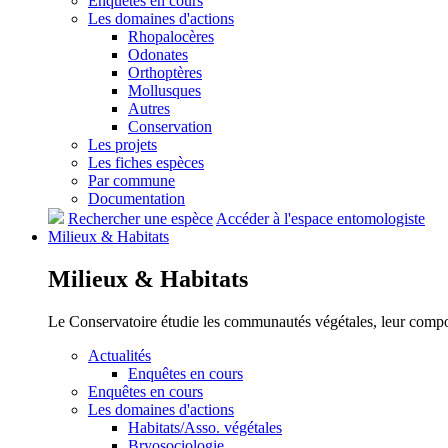
Enquêtes en cours
Les domaines d'actions
Rhopalocères
Odonates
Orthoptères
Mollusques
Autres
Conservation
Les projets
Les fiches espèces
Par commune
Documentation
Rechercher une espèce
Accéder à l'espace entomologiste
Milieux &
Habitats
Milieux &
Habitats
Le Conservatoire étudie les communautés végétales, leur compositi
Actualités
Enquêtes en cours
Enquêtes en cours
Les domaines d'actions
Habitats/Asso. végétales
Bryosociologie