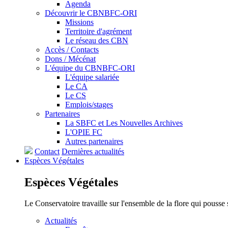
Agenda
Découvrir le CBNBFC-ORI
Missions
Territoire d'agrément
Le réseau des CBN
Accès / Contacts
Dons / Mécénat
L'équipe du CBNBFC-ORI
L'équipe salariée
Le CA
Le CS
Emplois/stages
Partenaires
La SBFC et Les Nouvelles Archives
L'OPIE FC
Autres partenaires
Contact
Dernières actualités
Espèces
Végétales
Espèces
Végétales
Le Conservatoire travaille sur l'ensemble de la flore qui pousse
Actualités