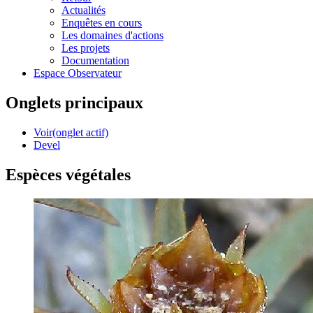
Actualités
Enquêtes en cours
Les domaines d'actions
Les projets
Documentation
Espace Observateur
Onglets principaux
Voir
(onglet actif)
Devel
Espèces végétales