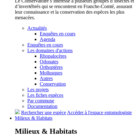
Le Conservatoire s’intéresse à plusieurs groupes d’insectes et
d’invertébrés qui se rencontrent en Franche-Comté, assurant
leur connaissance et la conservation des espèces les plus
menacées.
Actualités
Enquêtes en cours
Agenda
Enquêtes en cours
Les domaines d'actions
Rhopalocères
Odonates
Orthoptères
Mollusques
Autres
Conservation
Les projets
Les fiches espèces
Par commune
Documentation
Rechercher une espèce
Accéder à l'espace entomologiste
Milieux &
Habitats
Milieux &
Habitats