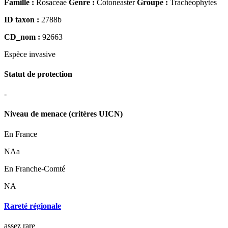
Famille :
Rosaceae
Genre :
Cotoneaster
Groupe :
Trachéophytes
ID taxon :
2788b
CD_nom :
92663
Espèce
invasive
Statut de protection
-
Niveau de menace (critères UICN)
En France
NAa
En Franche-Comté
NA
Rareté régionale
assez rare