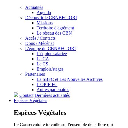
Actualités
Agenda
Découvrir le CBNBFC-ORI
Missions
Territoire d'agrément
Le réseau des CBN
Accès / Contacts
Dons / Mécénat
L'équipe du CBNBFC-ORI
L'équipe salariée
Le CA
Le CS
Emplois/stages
Partenaires
La SBFC et Les Nouvelles Archives
L'OPIE FC
Autres partenaires
Contact
Dernières actualités
Espèces
Végétales
Espèces
Végétales
Le Conservatoire travaille sur l'ensemble de la flore qui