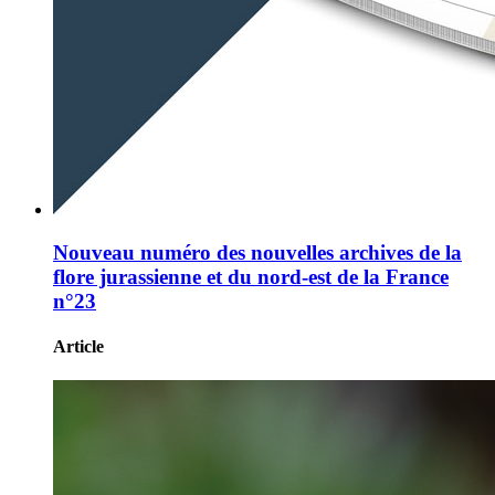
Nouveau numéro des nouvelles archives de la
flore jurassienne et du nord-est de la France
n°23
Article