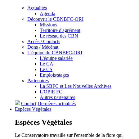
Actualités
Agenda
Découvrir le CBNBFC-ORI
Missions
Territoire d'agrément
Le réseau des CBN
Accès / Contacts
Dons / Mécénat
L'équipe du CBNBFC-ORI
L'équipe salariée
Le CA
Le CS
Emplois/stages
Partenaires
La SBFC et Les Nouvelles Archives
L'OPIE FC
Autres partenaires
Contact
Dernières actualités
Espèces
Végétales
Espèces
Végétales
Le Conservatoire travaille sur l'ensemble de la flore qui