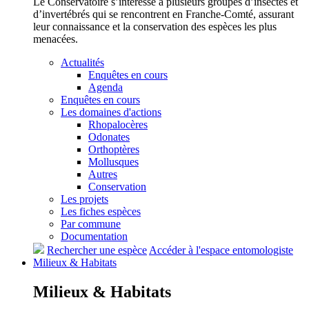
Le Conservatoire s’intéresse à plusieurs groupes d’insectes et
d’invertébrés qui se rencontrent en Franche-Comté, assurant
leur connaissance et la conservation des espèces les plus
menacées.
Actualités
Enquêtes en cours
Agenda
Enquêtes en cours
Les domaines d'actions
Rhopalocères
Odonates
Orthoptères
Mollusques
Autres
Conservation
Les projets
Les fiches espèces
Par commune
Documentation
Rechercher une espèce
Accéder à l'espace entomologiste
Milieux &
Habitats
Milieux &
Habitats