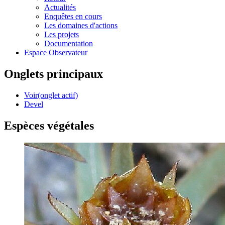
Actualités
Enquêtes en cours
Les domaines d'actions
Les projets
Documentation
Espace Observateur
Onglets principaux
Voir
(onglet actif)
Devel
Espèces végétales