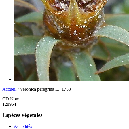
Accueil
/ Veronica peregrina L., 1753
CD Nom
128954
Espèces végétales
Actualités