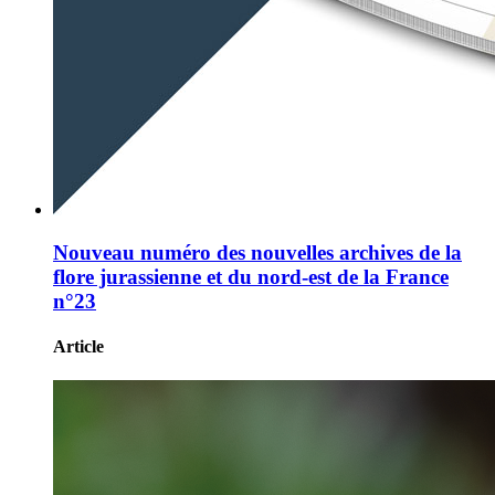
Nouveau numéro des nouvelles archives de la
flore jurassienne et du nord-est de la France
n°23
Article