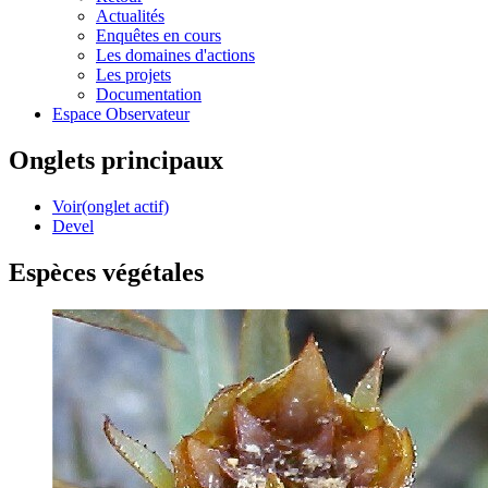
Actualités
Enquêtes en cours
Les domaines d'actions
Les projets
Documentation
Espace Observateur
Onglets principaux
Voir
(onglet actif)
Devel
Espèces végétales