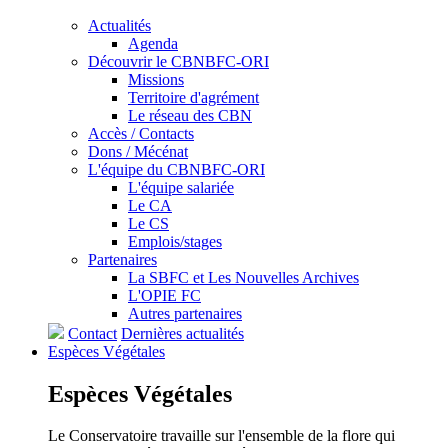
Actualités
Agenda
Découvrir le CBNBFC-ORI
Missions
Territoire d'agrément
Le réseau des CBN
Accès / Contacts
Dons / Mécénat
L'équipe du CBNBFC-ORI
L'équipe salariée
Le CA
Le CS
Emplois/stages
Partenaires
La SBFC et Les Nouvelles Archives
L'OPIE FC
Autres partenaires
Contact
Dernières actualités
Espèces
Végétales
Espèces
Végétales
Le Conservatoire travaille sur l'ensemble de la flore qui