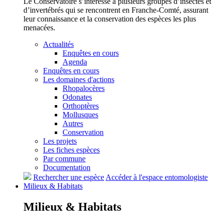
Le Conservatoire s’intéresse à plusieurs groupes d’insectes et
d’invertébrés qui se rencontrent en Franche-Comté, assurant
leur connaissance et la conservation des espèces les plus
menacées.
Actualités
Enquêtes en cours
Agenda
Enquêtes en cours
Les domaines d'actions
Rhopalocères
Odonates
Orthoptères
Mollusques
Autres
Conservation
Les projets
Les fiches espèces
Par commune
Documentation
Rechercher une espèce
Accéder à l'espace entomologiste
Milieux &
Habitats
Milieux &
Habitats