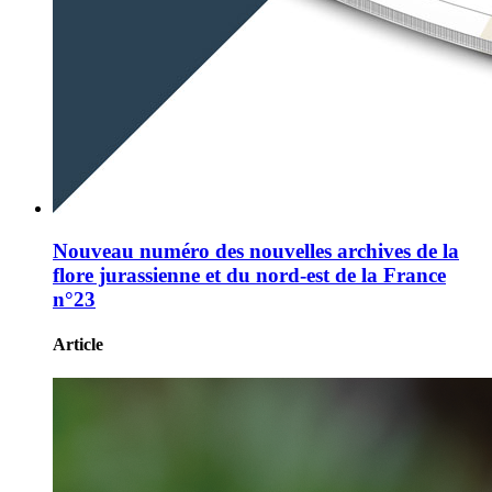
Nouveau numéro des nouvelles archives de la
flore jurassienne et du nord-est de la France
n°23
Article