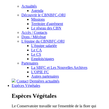
Actualités
Agenda
Découvrir le CBNBFC-ORI
Missions
Territoire d'agrément
Le réseau des CBN
Accès / Contacts
Dons / Mécénat
L'équipe du CBNBFC-ORI
L'équipe salariée
Le CA
Le CS
Emplois/stages
Partenaires
La SBFC et Les Nouvelles Archives
L'OPIE FC
Autres partenaires
Contact
Dernières actualités
Espèces
Végétales
Espèces
Végétales
Le Conservatoire travaille sur l'ensemble de la flore qui