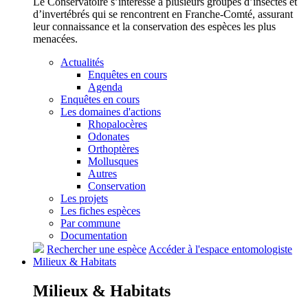
Le Conservatoire s’intéresse à plusieurs groupes d’insectes et
d’invertébrés qui se rencontrent en Franche-Comté, assurant
leur connaissance et la conservation des espèces les plus
menacées.
Actualités
Enquêtes en cours
Agenda
Enquêtes en cours
Les domaines d'actions
Rhopalocères
Odonates
Orthoptères
Mollusques
Autres
Conservation
Les projets
Les fiches espèces
Par commune
Documentation
Rechercher une espèce
Accéder à l'espace entomologiste
Milieux &
Habitats
Milieux &
Habitats