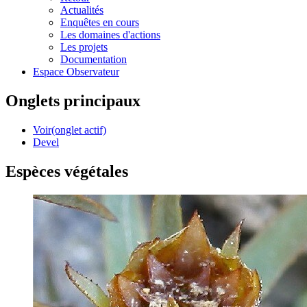
Actualités
Enquêtes en cours
Les domaines d'actions
Les projets
Documentation
Espace Observateur
Onglets principaux
Voir
(onglet actif)
Devel
Espèces végétales