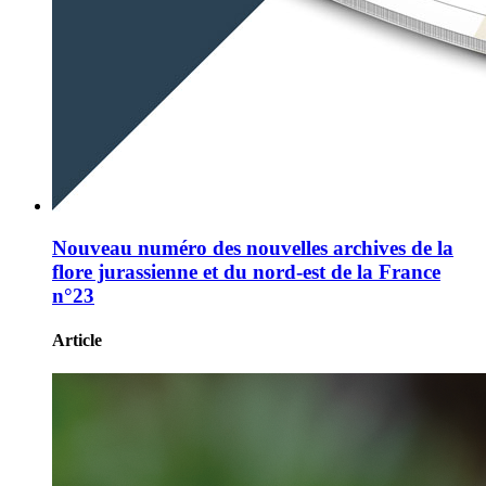
Nouveau numéro des nouvelles archives de la
flore jurassienne et du nord-est de la France
n°23
Article