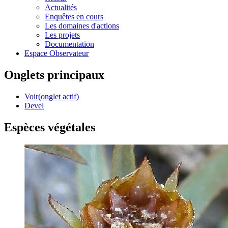
Actualités
Enquêtes en cours
Les domaines d'actions
Les projets
Documentation
Espace Observateur
Onglets principaux
Voir
(onglet actif)
Devel
Espèces végétales