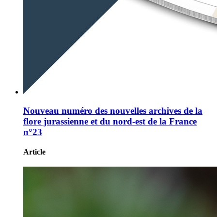
Nouveau numéro des nouvelles archives de la
flore jurassienne et du nord-est de la France
n°23
Article