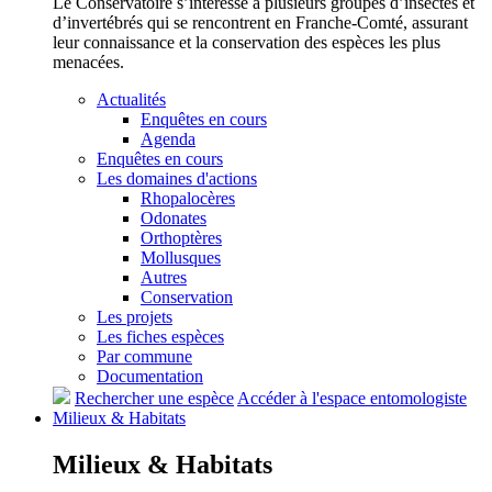
Le Conservatoire s’intéresse à plusieurs groupes d’insectes et
d’invertébrés qui se rencontrent en Franche-Comté, assurant
leur connaissance et la conservation des espèces les plus
menacées.
Actualités
Enquêtes en cours
Agenda
Enquêtes en cours
Les domaines d'actions
Rhopalocères
Odonates
Orthoptères
Mollusques
Autres
Conservation
Les projets
Les fiches espèces
Par commune
Documentation
Rechercher une espèce
Accéder à l'espace entomologiste
Milieux &
Habitats
Milieux &
Habitats