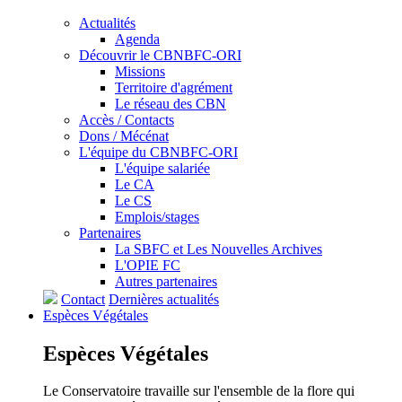
Actualités
Agenda
Découvrir le CBNBFC-ORI
Missions
Territoire d'agrément
Le réseau des CBN
Accès / Contacts
Dons / Mécénat
L'équipe du CBNBFC-ORI
L'équipe salariée
Le CA
Le CS
Emplois/stages
Partenaires
La SBFC et Les Nouvelles Archives
L'OPIE FC
Autres partenaires
Contact
Dernières actualités
Espèces
Végétales
Espèces
Végétales
Le Conservatoire travaille sur l'ensemble de la flore qui