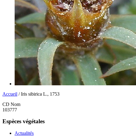
Accueil
/ Iris sibirica L., 1753
CD Nom
103777
Espèces végétales
Actualités