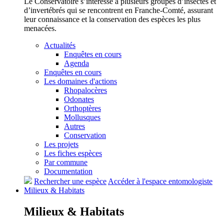
Le Conservatoire s’intéresse à plusieurs groupes d’insectes et
d’invertébrés qui se rencontrent en Franche-Comté, assurant
leur connaissance et la conservation des espèces les plus
menacées.
Actualités
Enquêtes en cours
Agenda
Enquêtes en cours
Les domaines d'actions
Rhopalocères
Odonates
Orthoptères
Mollusques
Autres
Conservation
Les projets
Les fiches espèces
Par commune
Documentation
Rechercher une espèce
Accéder à l'espace entomologiste
Milieux &
Habitats
Milieux &
Habitats