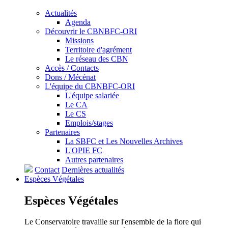
Actualités
Agenda
Découvrir le CBNBFC-ORI
Missions
Territoire d'agrément
Le réseau des CBN
Accès / Contacts
Dons / Mécénat
L'équipe du CBNBFC-ORI
L'équipe salariée
Le CA
Le CS
Emplois/stages
Partenaires
La SBFC et Les Nouvelles Archives
L'OPIE FC
Autres partenaires
Contact
Dernières actualités
Espèces
Végétales
Espèces
Végétales
Le Conservatoire travaille sur l'ensemble de la flore qui