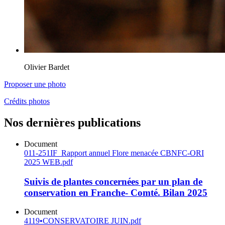
Olivier Bardet
Proposer une photo
Crédits photos
Nos dernières publications
Document
011-251IF_Rapport annuel Flore menacée CBNFC-ORI
2025 WEB.pdf
Suivis de plantes concernées par un plan de
conservation en Franche- Comté. Bilan 2025
Document
4119•CONSERVATOIRE JUIN.pdf