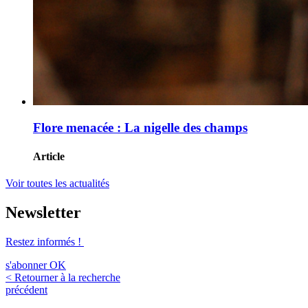
Flore menacée : La nigelle des champs
Article
Voir toutes les actualités
Newsletter
Restez informés !
s'abonner
OK
< Retourner à la recherche
précédent