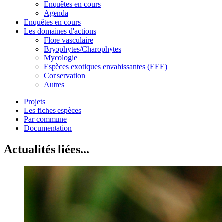
Enquêtes en cours
Agenda
Enquêtes en cours
Les domaines d'actions
Flore vasculaire
Bryophytes/Charophytes
Mycologie
Espèces exotiques envahissantes (EEE)
Conservation
Autres
Projets
Les fiches espèces
Par commune
Documentation
Actualités liées...