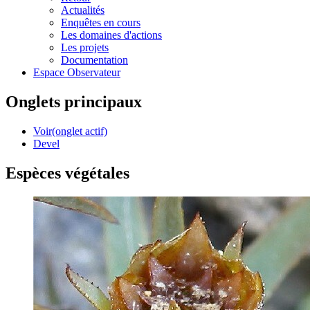
Actualités
Enquêtes en cours
Les domaines d'actions
Les projets
Documentation
Espace Observateur
Onglets principaux
Voir
(onglet actif)
Devel
Espèces végétales