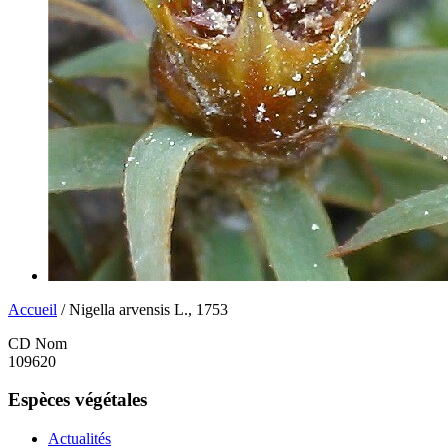
Accueil
/ Nigella arvensis L., 1753
CD Nom
109620
Espèces végétales
Actualités