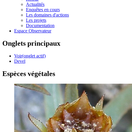
Actualités
Enquêtes en cours
Les domaines d'actions
Les projets
Documentation
Espace Observateur
Onglets principaux
Voir
(onglet actif)
Devel
Espèces végétales