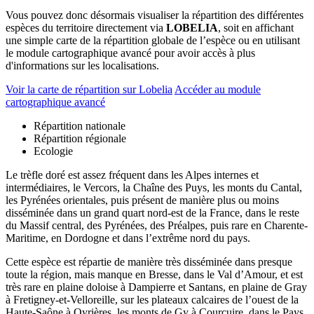
Vous pouvez donc désormais visualiser la répartition des différentes
espèces du territoire directement via
LOBELIA
, soit en affichant
une simple carte de la répartition globale de l’espèce ou en utilisant
le module cartographique avancé pour avoir accès à plus
d'informations sur les localisations.
Voir la carte de répartition sur Lobelia
Accéder au module
cartographique avancé
Répartition nationale
Répartition régionale
Ecologie
Le trèfle doré est assez fréquent dans les Alpes internes et
intermédiaires, le Vercors, la Chaîne des Puys, les monts du Cantal,
les Pyrénées orientales, puis présent de manière plus ou moins
disséminée dans un grand quart nord-est de la France, dans le reste
du Massif central, des Pyrénées, des Préalpes, puis rare en Charente-
Maritime, en Dordogne et dans l’extrême nord du pays.
Cette espèce est répartie de manière très disséminée dans presque
toute la région, mais manque en Bresse, dans le Val d’Amour, et est
très rare en plaine doloise à Dampierre et Santans, en plaine de Gray
à Fretigney-et-Velloreille, sur les plateaux calcaires de l’ouest de la
Haute-Saône à Oyrières, les monts de Gy à Courcuire, dans le Pays