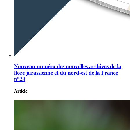
Nouveau numéro des nouvelles archives de la
flore jurassienne et du nord-est de la France
n°23
Article