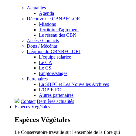
Actualités
Agenda
Découvrir le CBNBFC-ORI
Missions
Territoire d'agrément
Le réseau des CBN
Accès / Contacts
Dons / Mécénat
L'équipe du CBNBFC-ORI
L'équipe salariée
Le CA
Le CS
Emplois/stages
Partenaires
La SBFC et Les Nouvelles Archives
L'OPIE FC
Autres partenaires
Contact
Dernières actualités
Espèces
Végétales
Espèces
Végétales
Le Conservatoire travaille sur l'ensemble de la flore qui