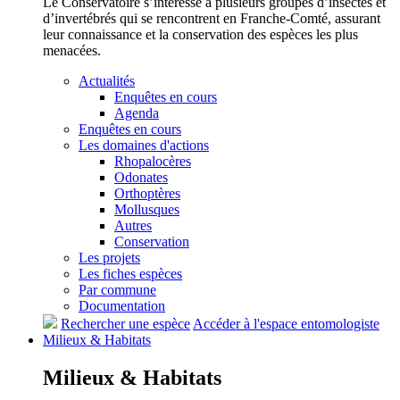
Le Conservatoire s’intéresse à plusieurs groupes d’insectes et
d’invertébrés qui se rencontrent en Franche-Comté, assurant
leur connaissance et la conservation des espèces les plus
menacées.
Actualités
Enquêtes en cours
Agenda
Enquêtes en cours
Les domaines d'actions
Rhopalocères
Odonates
Orthoptères
Mollusques
Autres
Conservation
Les projets
Les fiches espèces
Par commune
Documentation
Rechercher une espèce
Accéder à l'espace entomologiste
Milieux &
Habitats
Milieux &
Habitats