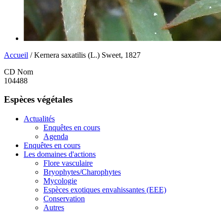
Accueil
/ Kernera saxatilis (L.) Sweet, 1827
CD Nom
104488
Espèces végétales
Actualités
Enquêtes en cours
Agenda
Enquêtes en cours
Les domaines d'actions
Flore vasculaire
Bryophytes/Charophytes
Mycologie
Espèces exotiques envahissantes (EEE)
Conservation
Autres