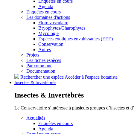
Enquêtes en cours
Agenda
Enquêtes en cours
Les domaines d'actions
Flore vasculaire
Bryophytes/Charophytes
Mycologie
Espèces exotiques envahissantes (EEE)
Conservation
Autres
Projets
Les fiches espèces
Par commune
Documentation
Rechercher une espèce
Accéder à l'espace botaniste
Insectes &
Invertébrés
Insectes &
Invertébrés
Le Conservatoire s’intéresse à plusieurs groupes d’insectes et 
Actualités
Enquêtes en cours
Agenda