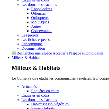
Enquêtes en cours
Les domaines d'actions
Rhopalocères
Odonates
Orthoptères
Mollusques
Autres
Conservation
Les projets
Les fiches espèces
Par commune
Documentation
Rechercher une espèce
Accéder à l'espace entomologiste
Milieux &
Habitats
Milieux &
Habitats
Le Conservatoire étudie les communautés végétales, leur compositi
Actualités
Enquêtes en cours
Enquêtes en cours
Les domaines d'actions
Habitats/Asso. végétales
Bryosociologie