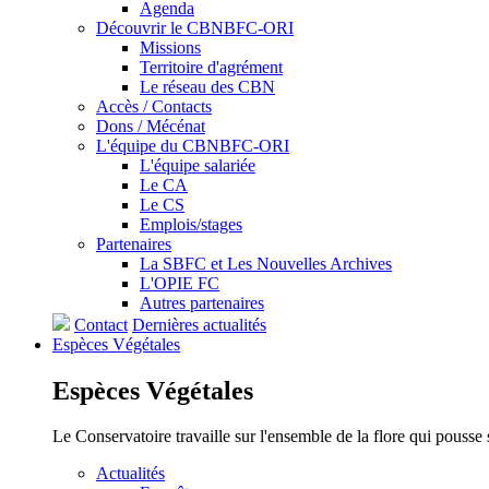
Agenda
Découvrir le CBNBFC-ORI
Missions
Territoire d'agrément
Le réseau des CBN
Accès / Contacts
Dons / Mécénat
L'équipe du CBNBFC-ORI
L'équipe salariée
Le CA
Le CS
Emplois/stages
Partenaires
La SBFC et Les Nouvelles Archives
L'OPIE FC
Autres partenaires
Contact
Dernières actualités
Espèces
Végétales
Espèces
Végétales
Le Conservatoire travaille sur l'ensemble de la flore qui pousse
Actualités