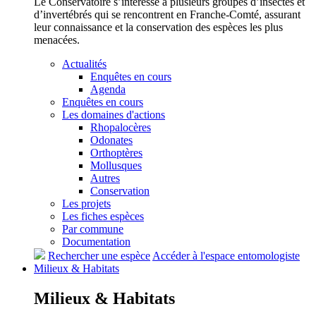
Le Conservatoire s’intéresse à plusieurs groupes d’insectes et
d’invertébrés qui se rencontrent en Franche-Comté, assurant
leur connaissance et la conservation des espèces les plus
menacées.
Actualités
Enquêtes en cours
Agenda
Enquêtes en cours
Les domaines d'actions
Rhopalocères
Odonates
Orthoptères
Mollusques
Autres
Conservation
Les projets
Les fiches espèces
Par commune
Documentation
Rechercher une espèce
Accéder à l'espace entomologiste
Milieux &
Habitats
Milieux &
Habitats