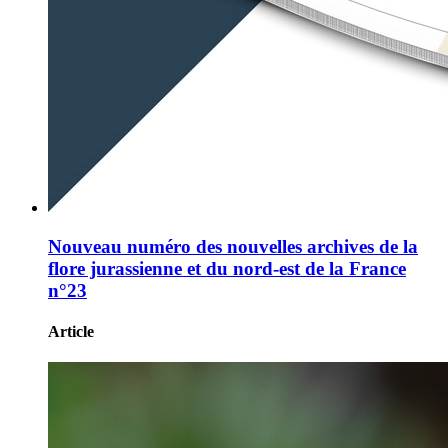
Nouveau numéro des nouvelles archives de la
flore jurassienne et du nord-est de la France
n°23
Article