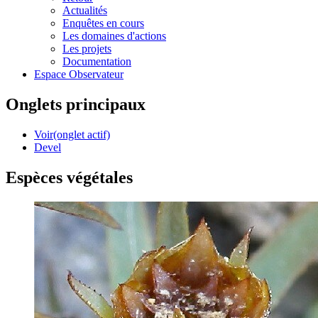
Actualités
Enquêtes en cours
Les domaines d'actions
Les projets
Documentation
Espace Observateur
Onglets principaux
Voir
(onglet actif)
Devel
Espèces végétales