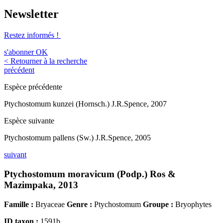
Newsletter
Restez informés !
s'abonner
OK
< Retourner à la recherche
précédent
Espèce précédente
Ptychostomum kunzei (Hornsch.) J.R.Spence, 2007
Espèce suivante
Ptychostomum pallens (Sw.) J.R.Spence, 2005
suivant
Ptychostomum moravicum (Podp.) Ros &
Mazimpaka, 2013
Famille :
Bryaceae
Genre :
Ptychostomum
Groupe :
Bryophytes
ID taxon :
1591b