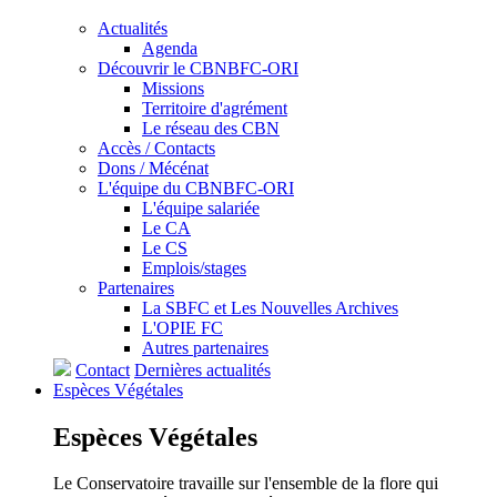
Actualités
Agenda
Découvrir le CBNBFC-ORI
Missions
Territoire d'agrément
Le réseau des CBN
Accès / Contacts
Dons / Mécénat
L'équipe du CBNBFC-ORI
L'équipe salariée
Le CA
Le CS
Emplois/stages
Partenaires
La SBFC et Les Nouvelles Archives
L'OPIE FC
Autres partenaires
Contact
Dernières actualités
Espèces
Végétales
Espèces
Végétales
Le Conservatoire travaille sur l'ensemble de la flore qui