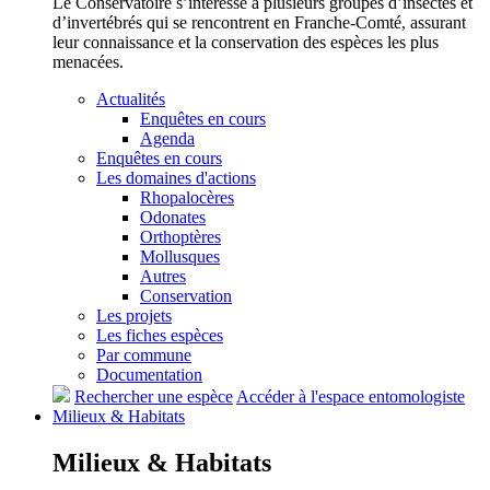
Le Conservatoire s’intéresse à plusieurs groupes d’insectes et
d’invertébrés qui se rencontrent en Franche-Comté, assurant
leur connaissance et la conservation des espèces les plus
menacées.
Actualités
Enquêtes en cours
Agenda
Enquêtes en cours
Les domaines d'actions
Rhopalocères
Odonates
Orthoptères
Mollusques
Autres
Conservation
Les projets
Les fiches espèces
Par commune
Documentation
Rechercher une espèce
Accéder à l'espace entomologiste
Milieux &
Habitats
Milieux &
Habitats