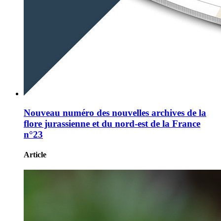
Nouveau numéro des nouvelles archives de la
flore jurassienne et du nord-est de la France
n°23
Article