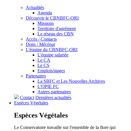
Actualités
Agenda
Découvrir le CBNBFC-ORI
Missions
Territoire d'agrément
Le réseau des CBN
Accès / Contacts
Dons / Mécénat
L'équipe du CBNBFC-ORI
L'équipe salariée
Le CA
Le CS
Emplois/stages
Partenaires
La SBFC et Les Nouvelles Archives
L'OPIE FC
Autres partenaires
Contact
Dernières actualités
Espèces
Végétales
Espèces
Végétales
Le Conservatoire travaille sur l'ensemble de la flore qui