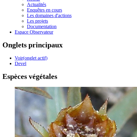
Actualités
Enquêtes en cours
Les domaines d'actions
Les projets
Documentation
Espace Observateur
Onglets principaux
Voir
(onglet actif)
Devel
Espèces végétales