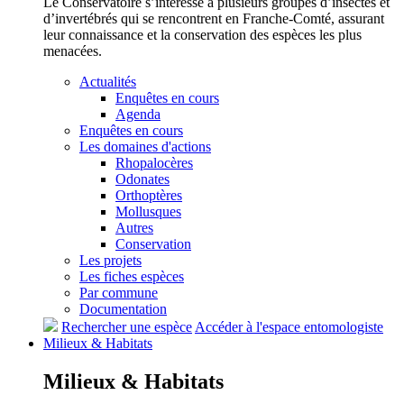
Le Conservatoire s’intéresse à plusieurs groupes d’insectes et
d’invertébrés qui se rencontrent en Franche-Comté, assurant
leur connaissance et la conservation des espèces les plus
menacées.
Actualités
Enquêtes en cours
Agenda
Enquêtes en cours
Les domaines d'actions
Rhopalocères
Odonates
Orthoptères
Mollusques
Autres
Conservation
Les projets
Les fiches espèces
Par commune
Documentation
Rechercher une espèce
Accéder à l'espace entomologiste
Milieux &
Habitats
Milieux &
Habitats