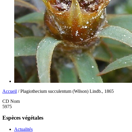
Accueil
/ Plagiothecium succulentum (Wilson) Lindb., 1865
CD Nom
5975
Espèces végétales
Actualités