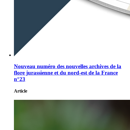
Nouveau numéro des nouvelles archives de la
flore jurassienne et du nord-est de la France
n°23
Article