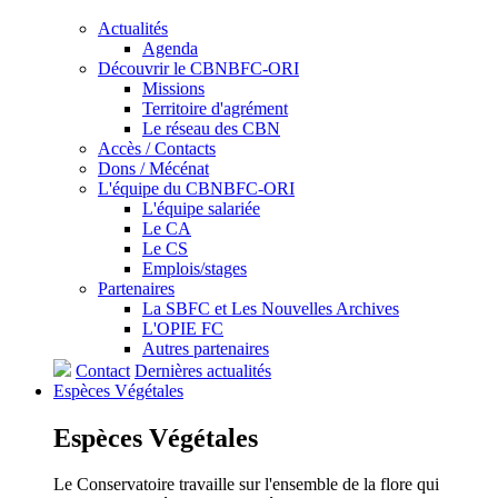
Actualités
Agenda
Découvrir le CBNBFC-ORI
Missions
Territoire d'agrément
Le réseau des CBN
Accès / Contacts
Dons / Mécénat
L'équipe du CBNBFC-ORI
L'équipe salariée
Le CA
Le CS
Emplois/stages
Partenaires
La SBFC et Les Nouvelles Archives
L'OPIE FC
Autres partenaires
Contact
Dernières actualités
Espèces
Végétales
Espèces
Végétales
Le Conservatoire travaille sur l'ensemble de la flore qui