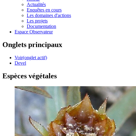
Actualités
Enquêtes en cours
Les domaines d'actions
Les projets
Documentation
Espace Observateur
Onglets principaux
Voir
(onglet actif)
Devel
Espèces végétales