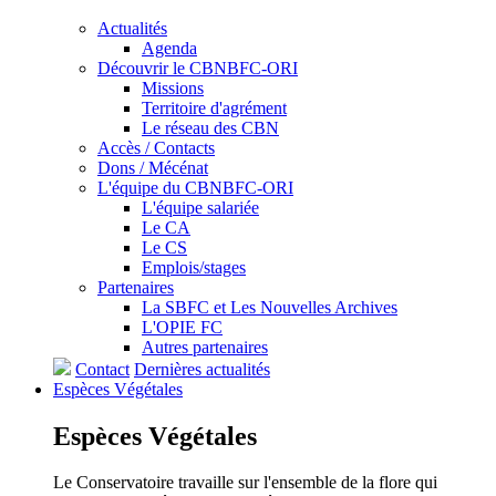
Actualités
Agenda
Découvrir le CBNBFC-ORI
Missions
Territoire d'agrément
Le réseau des CBN
Accès / Contacts
Dons / Mécénat
L'équipe du CBNBFC-ORI
L'équipe salariée
Le CA
Le CS
Emplois/stages
Partenaires
La SBFC et Les Nouvelles Archives
L'OPIE FC
Autres partenaires
Contact
Dernières actualités
Espèces
Végétales
Espèces
Végétales
Le Conservatoire travaille sur l'ensemble de la flore qui