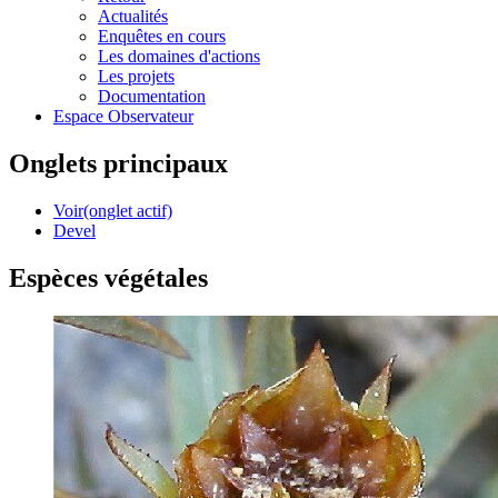
Actualités
Enquêtes en cours
Les domaines d'actions
Les projets
Documentation
Espace Observateur
Onglets principaux
Voir
(onglet actif)
Devel
Espèces végétales