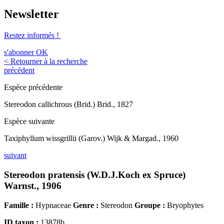
Newsletter
Restez informés !
s'abonner
OK
< Retourner à la recherche
précédent
Espèce précédente
Stereodon callichrous (Brid.) Brid., 1827
Espèce suivante
Taxiphyllum wissgrillii (Garov.) Wijk & Margad., 1960
suivant
Stereodon pratensis (W.D.J.Koch ex Spruce)
Warnst., 1906
Famille :
Hypnaceae
Genre :
Stereodon
Groupe :
Bryophytes
ID taxon :
13878b