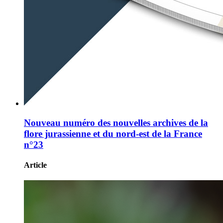
Nouveau numéro des nouvelles archives de la
flore jurassienne et du nord-est de la France
n°23
Article