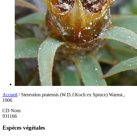
Accueil
/ Stereodon pratensis (W.D.J.Koch ex Spruce) Warnst.,
1906
CD Nom
931166
Espèces végétales