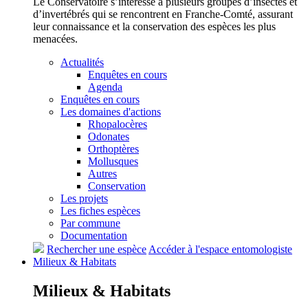
Le Conservatoire s’intéresse à plusieurs groupes d’insectes et
d’invertébrés qui se rencontrent en Franche-Comté, assurant
leur connaissance et la conservation des espèces les plus
menacées.
Actualités
Enquêtes en cours
Agenda
Enquêtes en cours
Les domaines d'actions
Rhopalocères
Odonates
Orthoptères
Mollusques
Autres
Conservation
Les projets
Les fiches espèces
Par commune
Documentation
Rechercher une espèce
Accéder à l'espace entomologiste
Milieux &
Habitats
Milieux &
Habitats