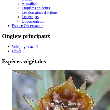
Actualités
Enquêtes en cours
Les domaines d'actions
Les projets
Documentation
Espace Observateur
Onglets principaux
Voir
(onglet actif)
Devel
Espèces végétales