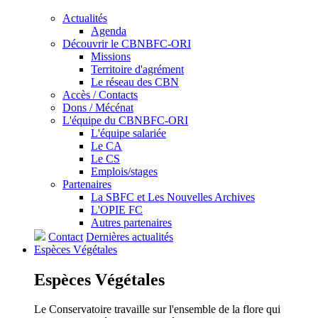
Actualités
Agenda
Découvrir le CBNBFC-ORI
Missions
Territoire d'agrément
Le réseau des CBN
Accès / Contacts
Dons / Mécénat
L'équipe du CBNBFC-ORI
L'équipe salariée
Le CA
Le CS
Emplois/stages
Partenaires
La SBFC et Les Nouvelles Archives
L'OPIE FC
Autres partenaires
Contact
Dernières actualités
Espèces
Végétales
Espèces
Végétales
Le Conservatoire travaille sur l'ensemble de la flore qui