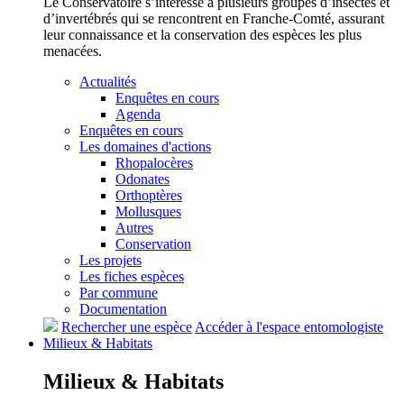
Le Conservatoire s’intéresse à plusieurs groupes d’insectes et
d’invertébrés qui se rencontrent en Franche-Comté, assurant
leur connaissance et la conservation des espèces les plus
menacées.
Actualités
Enquêtes en cours
Agenda
Enquêtes en cours
Les domaines d'actions
Rhopalocères
Odonates
Orthoptères
Mollusques
Autres
Conservation
Les projets
Les fiches espèces
Par commune
Documentation
Rechercher une espèce
Accéder à l'espace entomologiste
Milieux &
Habitats
Milieux &
Habitats