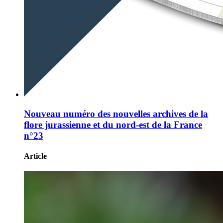
Nouveau numéro des nouvelles archives de la
flore jurassienne et du nord-est de la France
n°23
Article