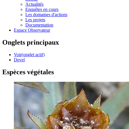
Actualités
Enquêtes en cours
Les domaines d'actions
Les projets
Documentation
Espace Observateur
Onglets principaux
Voir
(onglet actif)
Devel
Espèces végétales