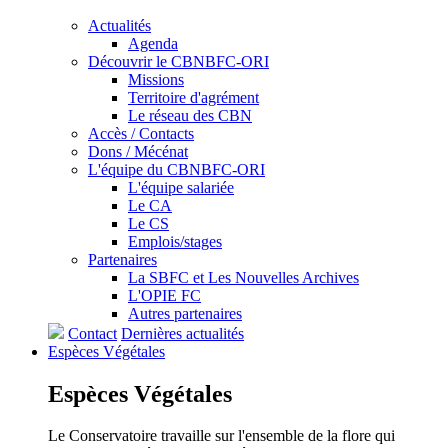
Actualités
Agenda
Découvrir le CBNBFC-ORI
Missions
Territoire d'agrément
Le réseau des CBN
Accès / Contacts
Dons / Mécénat
L'équipe du CBNBFC-ORI
L'équipe salariée
Le CA
Le CS
Emplois/stages
Partenaires
La SBFC et Les Nouvelles Archives
L'OPIE FC
Autres partenaires
Contact
Dernières actualités
Espèces
Végétales
Espèces
Végétales
Le Conservatoire travaille sur l'ensemble de la flore qui