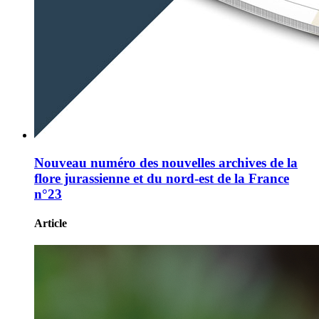
Nouveau numéro des nouvelles archives de la
flore jurassienne et du nord-est de la France
n°23
Article