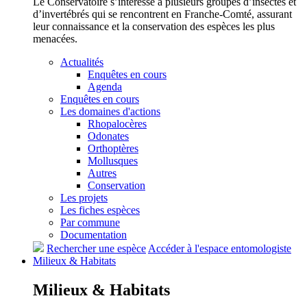
Le Conservatoire s’intéresse à plusieurs groupes d’insectes et
d’invertébrés qui se rencontrent en Franche-Comté, assurant
leur connaissance et la conservation des espèces les plus
menacées.
Actualités
Enquêtes en cours
Agenda
Enquêtes en cours
Les domaines d'actions
Rhopalocères
Odonates
Orthoptères
Mollusques
Autres
Conservation
Les projets
Les fiches espèces
Par commune
Documentation
Rechercher une espèce
Accéder à l'espace entomologiste
Milieux &
Habitats
Milieux &
Habitats