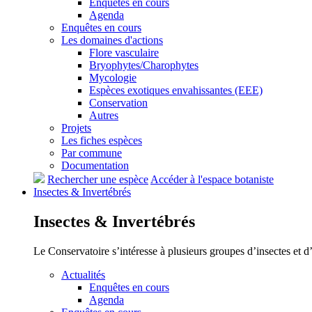
Enquêtes en cours
Agenda
Enquêtes en cours
Les domaines d'actions
Flore vasculaire
Bryophytes/Charophytes
Mycologie
Espèces exotiques envahissantes (EEE)
Conservation
Autres
Projets
Les fiches espèces
Par commune
Documentation
Rechercher une espèce
Accéder à l'espace botaniste
Insectes &
Invertébrés
Insectes &
Invertébrés
Le Conservatoire s’intéresse à plusieurs groupes d’insectes et 
Actualités
Enquêtes en cours
Agenda