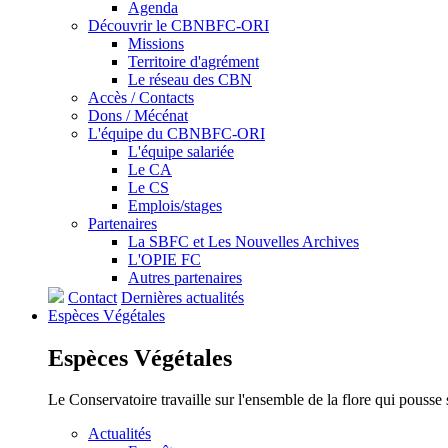
Agenda
Découvrir le CBNBFC-ORI
Missions
Territoire d'agrément
Le réseau des CBN
Accès / Contacts
Dons / Mécénat
L'équipe du CBNBFC-ORI
L'équipe salariée
Le CA
Le CS
Emplois/stages
Partenaires
La SBFC et Les Nouvelles Archives
L'OPIE FC
Autres partenaires
Contact
Dernières actualités
Espèces
Végétales
Espèces
Végétales
Le Conservatoire travaille sur l'ensemble de la flore qui pousse
Actualités