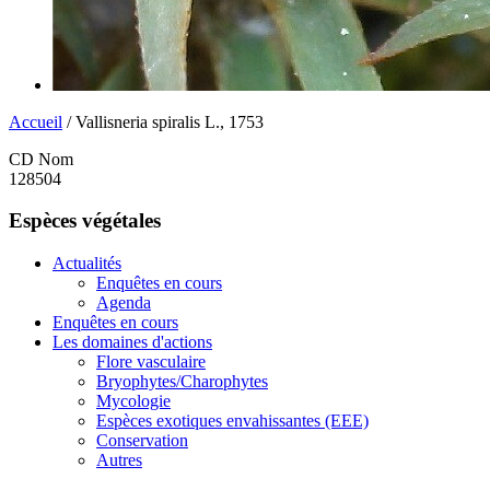
Accueil
/ Vallisneria spiralis L., 1753
CD Nom
128504
Espèces végétales
Actualités
Enquêtes en cours
Agenda
Enquêtes en cours
Les domaines d'actions
Flore vasculaire
Bryophytes/Charophytes
Mycologie
Espèces exotiques envahissantes (EEE)
Conservation
Autres