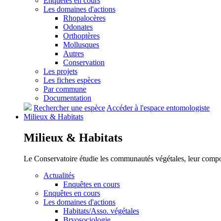
Enquêtes en cours
Les domaines d'actions
Rhopalocères
Odonates
Orthoptères
Mollusques
Autres
Conservation
Les projets
Les fiches espèces
Par commune
Documentation
Rechercher une espèce
Accéder à l'espace entomologiste
Milieux &
Habitats
Milieux &
Habitats
Le Conservatoire étudie les communautés végétales, leur compositi
Actualités
Enquêtes en cours
Enquêtes en cours
Les domaines d'actions
Habitats/Asso. végétales
Bryosociologie