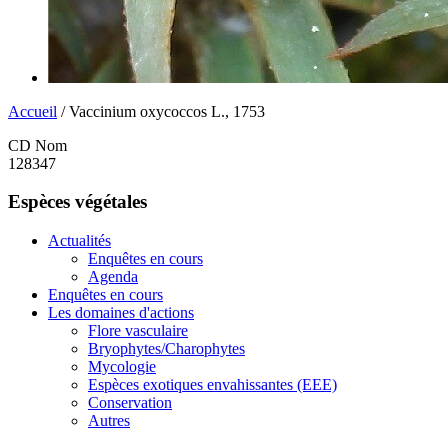
Accueil
/ Vaccinium oxycoccos L., 1753
CD Nom
128347
Espèces végétales
Actualités
Enquêtes en cours
Agenda
Enquêtes en cours
Les domaines d'actions
Flore vasculaire
Bryophytes/Charophytes
Mycologie
Espèces exotiques envahissantes (EEE)
Conservation
Autres