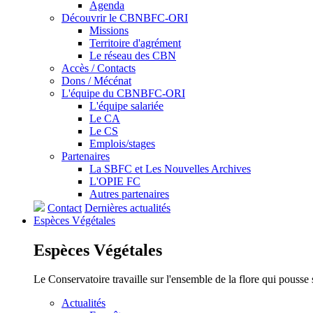
Agenda
Découvrir le CBNBFC-ORI
Missions
Territoire d'agrément
Le réseau des CBN
Accès / Contacts
Dons / Mécénat
L'équipe du CBNBFC-ORI
L'équipe salariée
Le CA
Le CS
Emplois/stages
Partenaires
La SBFC et Les Nouvelles Archives
L'OPIE FC
Autres partenaires
Contact
Dernières actualités
Espèces
Végétales
Espèces
Végétales
Le Conservatoire travaille sur l'ensemble de la flore qui pousse
Actualités