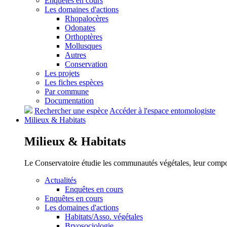
Enquêtes en cours
Les domaines d'actions
Rhopalocères
Odonates
Orthoptères
Mollusques
Autres
Conservation
Les projets
Les fiches espèces
Par commune
Documentation
Rechercher une espèce
Accéder à l'espace entomologiste
Milieux &
Habitats
Milieux &
Habitats
Le Conservatoire étudie les communautés végétales, leur compositi
Actualités
Enquêtes en cours
Enquêtes en cours
Les domaines d'actions
Habitats/Asso. végétales
Bryosociologie