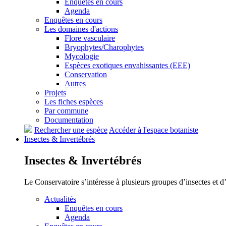
Enquêtes en cours
Agenda
Enquêtes en cours
Les domaines d'actions
Flore vasculaire
Bryophytes/Charophytes
Mycologie
Espèces exotiques envahissantes (EEE)
Conservation
Autres
Projets
Les fiches espèces
Par commune
Documentation
Rechercher une espèce
Accéder à l'espace botaniste
Insectes &
Invertébrés
Insectes &
Invertébrés
Le Conservatoire s’intéresse à plusieurs groupes d’insectes et 
Actualités
Enquêtes en cours
Agenda