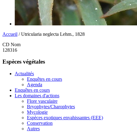
Accueil
/ Utricularia neglecta Lehm., 1828
CD Nom
128316
Espèces végétales
Actualités
Enquêtes en cours
Agenda
Enquêtes en cours
Les domaines d'actions
Flore vasculaire
Bryophytes/Charophytes
Mycologie
Espèces exotiques envahissantes (EEE)
Conservation
Autres