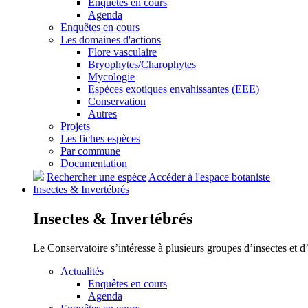
Enquêtes en cours
Agenda
Enquêtes en cours
Les domaines d'actions
Flore vasculaire
Bryophytes/Charophytes
Mycologie
Espèces exotiques envahissantes (EEE)
Conservation
Autres
Projets
Les fiches espèces
Par commune
Documentation
Rechercher une espèce
Accéder à l'espace botaniste
Insectes &
Invertébrés
Insectes &
Invertébrés
Le Conservatoire s’intéresse à plusieurs groupes d’insectes et 
Actualités
Enquêtes en cours
Agenda