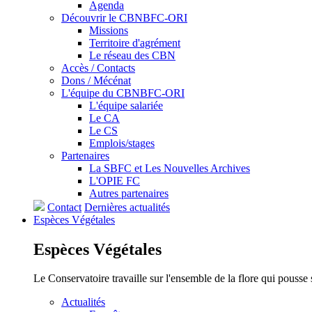
Agenda
Découvrir le CBNBFC-ORI
Missions
Territoire d'agrément
Le réseau des CBN
Accès / Contacts
Dons / Mécénat
L'équipe du CBNBFC-ORI
L'équipe salariée
Le CA
Le CS
Emplois/stages
Partenaires
La SBFC et Les Nouvelles Archives
L'OPIE FC
Autres partenaires
Contact
Dernières actualités
Espèces
Végétales
Espèces
Végétales
Le Conservatoire travaille sur l'ensemble de la flore qui pousse
Actualités