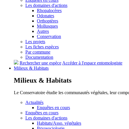
Enquêtes en cours
Les domaines d'actions
Rhopalocères
Odonates
Orthoptères
Mollusques
Autres
Conservation
Les projets
Les fiches espèces
Par commune
Documentation
Rechercher une espèce
Accéder à l'espace entomologiste
Milieux &
Habitats
Milieux &
Habitats
Le Conservatoire étudie les communautés végétales, leur compositi
Actualités
Enquêtes en cours
Enquêtes en cours
Les domaines d'actions
Habitats/Asso. végétales
Bryosociologie