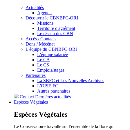
Actualités
Agenda
Découvrir le CBNBFC-ORI
Missions
Territoire d'agrément
Le réseau des CBN
Accès / Contacts
Dons / Mécénat
L'équipe du CBNBFC-ORI
L'équipe salariée
Le CA
Le CS
Emplois/stages
Partenaires
La SBFC et Les Nouvelles Archives
L'OPIE FC
Autres partenaires
Contact
Dernières actualités
Espèces
Végétales
Espèces
Végétales
Le Conservatoire travaille sur l'ensemble de la flore qui