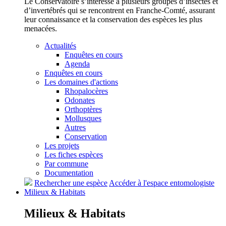
Le Conservatoire s’intéresse à plusieurs groupes d’insectes et
d’invertébrés qui se rencontrent en Franche-Comté, assurant
leur connaissance et la conservation des espèces les plus
menacées.
Actualités
Enquêtes en cours
Agenda
Enquêtes en cours
Les domaines d'actions
Rhopalocères
Odonates
Orthoptères
Mollusques
Autres
Conservation
Les projets
Les fiches espèces
Par commune
Documentation
Rechercher une espèce
Accéder à l'espace entomologiste
Milieux &
Habitats
Milieux &
Habitats