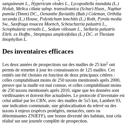
sanguineum L., Hypericum elodes L., Lycopodiella inundata (L.)
Holub, Melica ciliata subsp. transsilvanica (Schur) Husn., Nuphar
pumila (Timm) DC., Oenanthe fluviatilis (Bab.) Coleman, Orthilia
secunda (L.) House, Polystichum lonchitis (L.) Roth, Pyrola media
Sw., Saxifraga rosacea Moench, Scheuchzeria palustris L.,
Scrophularia vernalis L., Sedum villosum L., Stellaria palustris
Ehrh. ex Hoffm., Streptopus amplexifolius (L.) DC. et Thesium
linophyllon L.
Des inventaires efficaces
2
Les deux années de prospections sur des mailles de 25 km
ont
permis de remettre à jour les connaissances de 125 mailles. Ces
entités ont été choisies en fonction de deux principaux critères :
celles comptabilisant moins de 250 taxons mentionnés après 2000,
preuve que la maille est mal connue, et celles comptabilisant moins
de 250 taxons mentionnés après 2010, signe que les données sont
vieillissantes et doivent être actualisées. Le protocole d’inventaire est
celui utilisé par les CBN, avec des mailles de 5x5 km, Lambert 93,
une indication communale, une géolocalisation du relevé ou des
taxons à enjeux (espèces protégées, menacées, rares ou
déterminantes ZNIEFF), une bonne diversité des habitats, tout cela
réalisé sur une journée complète de prospection.