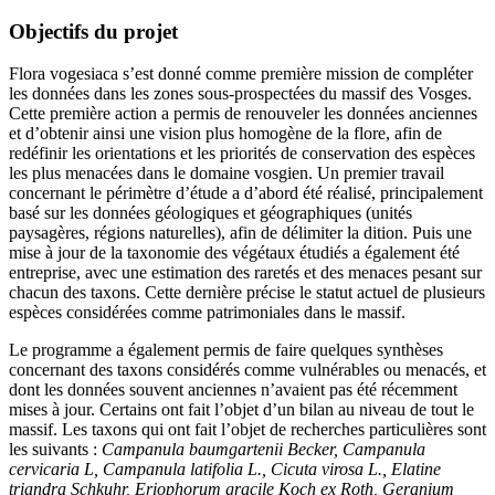
Objectifs du projet
Flora vogesiaca s’est donné comme première mission de compléter
les données dans les zones sous-prospectées du massif des Vosges.
Cette première action a permis de renouveler les données anciennes
et d’obtenir ainsi une vision plus homogène de la flore, afin de
redéfinir les orientations et les priorités de conservation des espèces
les plus menacées dans le domaine vosgien. Un premier travail
concernant le périmètre d’étude a d’abord été réalisé, principalement
basé sur les données géologiques et géographiques (unités
paysagères, régions naturelles), afin de délimiter la dition. Puis une
mise à jour de la taxonomie des végétaux étudiés a également été
entreprise, avec une estimation des raretés et des menaces pesant sur
chacun des taxons. Cette dernière précise le statut actuel de plusieurs
espèces considérées comme patrimoniales dans le massif.
Le programme a également permis de faire quelques synthèses
concernant des taxons considérés comme vulnérables ou menacés, et
dont les données souvent anciennes n’avaient pas été récemment
mises à jour. Certains ont fait l’objet d’un bilan au niveau de tout le
massif. Les taxons qui ont fait l’objet de recherches particulières sont
les suivants :
Campanula baumgartenii Becker, Campanula
cervicaria L, Campanula latifolia L., Cicuta virosa L., Elatine
triandra Schkuhr, Eriophorum gracile Koch ex Roth, Geranium