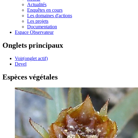
Actualités
Enquêtes en cours
Les domaines d'actions
Les projets
Documentation
Espace Observateur
Onglets principaux
Voir
(onglet actif)
Devel
Espèces végétales