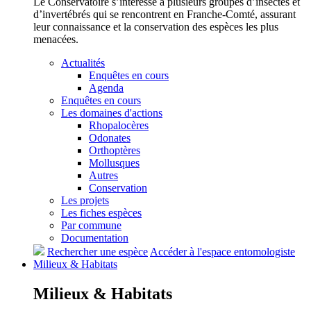
Le Conservatoire s’intéresse à plusieurs groupes d’insectes et
d’invertébrés qui se rencontrent en Franche-Comté, assurant
leur connaissance et la conservation des espèces les plus
menacées.
Actualités
Enquêtes en cours
Agenda
Enquêtes en cours
Les domaines d'actions
Rhopalocères
Odonates
Orthoptères
Mollusques
Autres
Conservation
Les projets
Les fiches espèces
Par commune
Documentation
Rechercher une espèce
Accéder à l'espace entomologiste
Milieux &
Habitats
Milieux &
Habitats