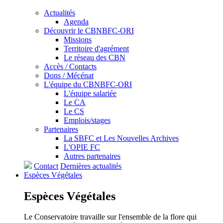
Actualités
Agenda
Découvrir le CBNBFC-ORI
Missions
Territoire d'agrément
Le réseau des CBN
Accès / Contacts
Dons / Mécénat
L'équipe du CBNBFC-ORI
L'équipe salariée
Le CA
Le CS
Emplois/stages
Partenaires
La SBFC et Les Nouvelles Archives
L'OPIE FC
Autres partenaires
Contact
Dernières actualités
Espèces
Végétales
Espèces
Végétales
Le Conservatoire travaille sur l'ensemble de la flore qui