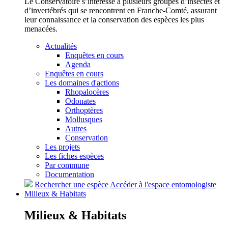
Le Conservatoire s’intéresse à plusieurs groupes d’insectes et
d’invertébrés qui se rencontrent en Franche-Comté, assurant
leur connaissance et la conservation des espèces les plus
menacées.
Actualités
Enquêtes en cours
Agenda
Enquêtes en cours
Les domaines d'actions
Rhopalocères
Odonates
Orthoptères
Mollusques
Autres
Conservation
Les projets
Les fiches espèces
Par commune
Documentation
Rechercher une espèce
Accéder à l'espace entomologiste
Milieux &
Habitats
Milieux &
Habitats