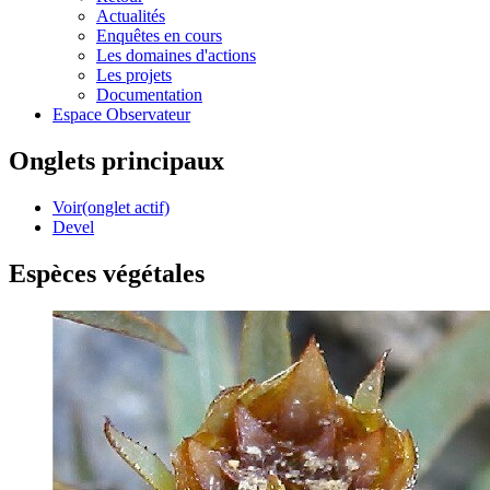
Actualités
Enquêtes en cours
Les domaines d'actions
Les projets
Documentation
Espace Observateur
Onglets principaux
Voir
(onglet actif)
Devel
Espèces végétales