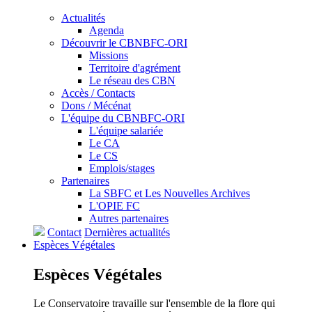
Actualités
Agenda
Découvrir le CBNBFC-ORI
Missions
Territoire d'agrément
Le réseau des CBN
Accès / Contacts
Dons / Mécénat
L'équipe du CBNBFC-ORI
L'équipe salariée
Le CA
Le CS
Emplois/stages
Partenaires
La SBFC et Les Nouvelles Archives
L'OPIE FC
Autres partenaires
Contact
Dernières actualités
Espèces
Végétales
Espèces
Végétales
Le Conservatoire travaille sur l'ensemble de la flore qui