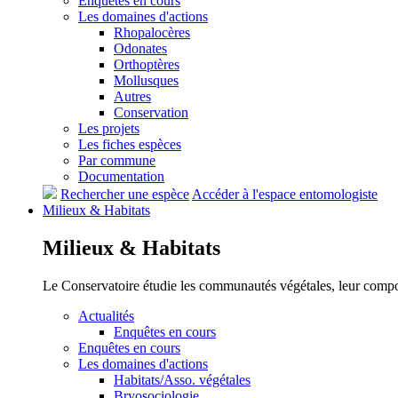
Enquêtes en cours
Les domaines d'actions
Rhopalocères
Odonates
Orthoptères
Mollusques
Autres
Conservation
Les projets
Les fiches espèces
Par commune
Documentation
Rechercher une espèce
Accéder à l'espace entomologiste
Milieux &
Habitats
Milieux &
Habitats
Le Conservatoire étudie les communautés végétales, leur compositi
Actualités
Enquêtes en cours
Enquêtes en cours
Les domaines d'actions
Habitats/Asso. végétales
Bryosociologie