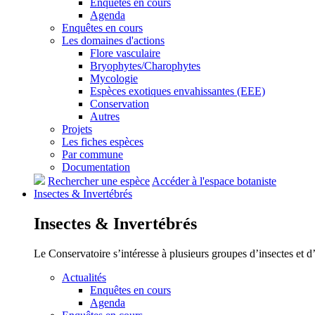
Enquêtes en cours
Agenda
Enquêtes en cours
Les domaines d'actions
Flore vasculaire
Bryophytes/Charophytes
Mycologie
Espèces exotiques envahissantes (EEE)
Conservation
Autres
Projets
Les fiches espèces
Par commune
Documentation
Rechercher une espèce
Accéder à l'espace botaniste
Insectes &
Invertébrés
Insectes &
Invertébrés
Le Conservatoire s’intéresse à plusieurs groupes d’insectes et 
Actualités
Enquêtes en cours
Agenda