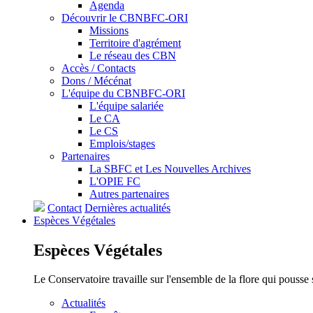
Agenda
Découvrir le CBNBFC-ORI
Missions
Territoire d'agrément
Le réseau des CBN
Accès / Contacts
Dons / Mécénat
L'équipe du CBNBFC-ORI
L'équipe salariée
Le CA
Le CS
Emplois/stages
Partenaires
La SBFC et Les Nouvelles Archives
L'OPIE FC
Autres partenaires
Contact
Dernières actualités
Espèces
Végétales
Espèces
Végétales
Le Conservatoire travaille sur l'ensemble de la flore qui pousse
Actualités