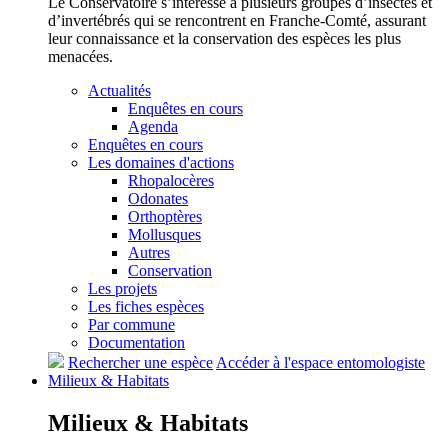
Le Conservatoire s’intéresse à plusieurs groupes d’insectes et
d’invertébrés qui se rencontrent en Franche-Comté, assurant
leur connaissance et la conservation des espèces les plus
menacées.
Actualités
Enquêtes en cours
Agenda
Enquêtes en cours
Les domaines d'actions
Rhopalocères
Odonates
Orthoptères
Mollusques
Autres
Conservation
Les projets
Les fiches espèces
Par commune
Documentation
Rechercher une espèce
Accéder à l'espace entomologiste
Milieux &
Habitats
Milieux &
Habitats