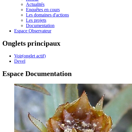
Actualités
Enquêtes en cours
Les domaines d'actions
Les projets
Documentation
Espace Observateur
Onglets principaux
Voir
(onglet actif)
Devel
Espace Documentation