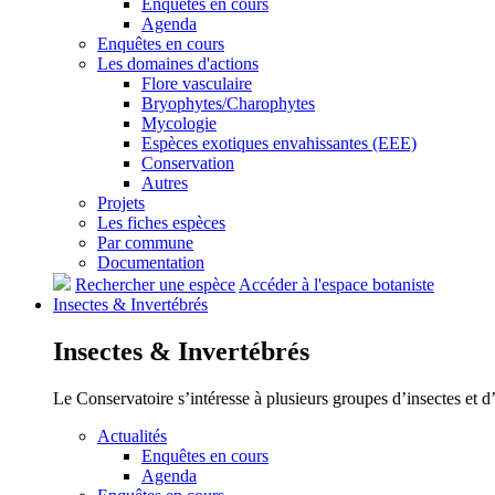
Enquêtes en cours
Agenda
Enquêtes en cours
Les domaines d'actions
Flore vasculaire
Bryophytes/Charophytes
Mycologie
Espèces exotiques envahissantes (EEE)
Conservation
Autres
Projets
Les fiches espèces
Par commune
Documentation
Rechercher une espèce
Accéder à l'espace botaniste
Insectes &
Invertébrés
Insectes &
Invertébrés
Le Conservatoire s’intéresse à plusieurs groupes d’insectes et 
Actualités
Enquêtes en cours
Agenda