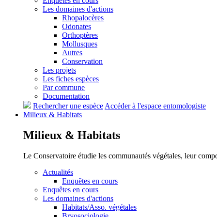
Enquêtes en cours
Les domaines d'actions
Rhopalocères
Odonates
Orthoptères
Mollusques
Autres
Conservation
Les projets
Les fiches espèces
Par commune
Documentation
Rechercher une espèce
Accéder à l'espace entomologiste
Milieux &
Habitats
Milieux &
Habitats
Le Conservatoire étudie les communautés végétales, leur compositi
Actualités
Enquêtes en cours
Enquêtes en cours
Les domaines d'actions
Habitats/Asso. végétales
Bryosociologie