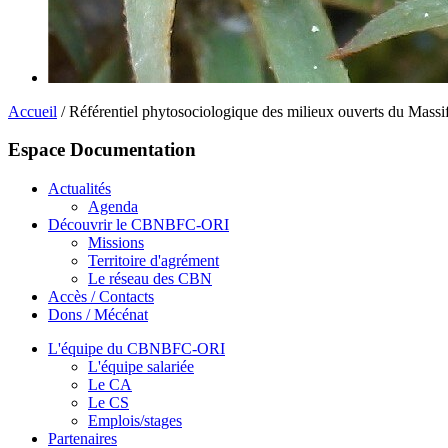
Accueil
/ Référentiel phytosociologique des milieux ouverts du Massi
Espace Documentation
Actualités
Agenda
Découvrir le CBNBFC-ORI
Missions
Territoire d'agrément
Le réseau des CBN
Accès / Contacts
Dons / Mécénat
L'équipe du CBNBFC-ORI
L'équipe salariée
Le CA
Le CS
Emplois/stages
Partenaires