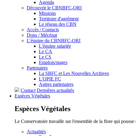
Agenda
Découvrir le CBNBFC-ORI
Missions
Territoire d'agrément
Le réseau des CBN
Accès / Contacts
Dons / Mécénat
L'équipe du CBNBFC-ORI
L'équipe salariée
Le CA
Le CS
Emplois/stages
Partenaires
La SBFC et Les Nouvelles Archives
L'OPIE FC
Autres partenaires
Contact
Dernières actualités
Espèces
Végétales
Espèces
Végétales
Le Conservatoire travaille sur l'ensemble de la flore qui pousse
Actualités